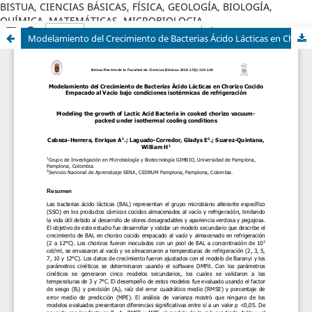
BISTUA, CIENCIAS BÁSICAS, FÍSICA, GEOLOGÍA, BIOLOGÍA,
QUÍMICA, MATEMÁTICAS, MICROBIOLOGIA
Modelamiento del Crecimiento de Bacterias Ácido Lácticas en Chorizo Cocido Empacado al Vacío bajo condiciones isotérmicas de refrigeración