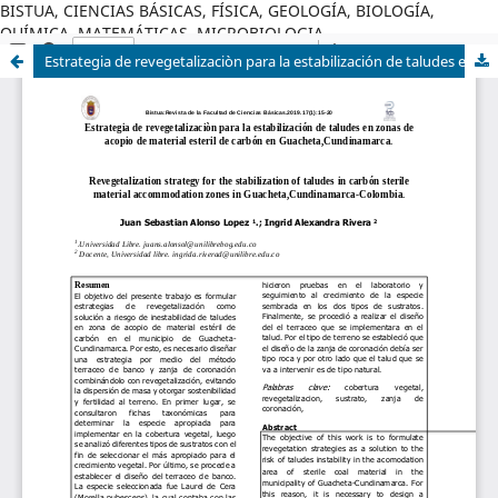
BISTUA, CIENCIAS BÁSICAS, FÍSICA, GEOLOGÍA, BIOLOGÍA,
QUÍMICA, MATEMÁTICAS, MICROBIOLOGIA
Estrategia de revegetalizaciòn para la estabilización de taludes en zonas de acopio de material esteril de carbón en Guacheta,Cundinamarca.