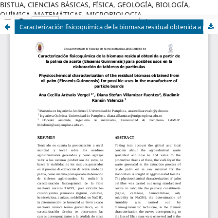
BISTUA, CIENCIAS BÁSICAS, FÍSICA, GEOLOGÍA, BIOLOGÍA,
QUÍMICA, MATEMÁTICAS, MICROBIOLOGIA
Caracterización fisicoquímica de la biomasa residual obtenida a partir de la palma de aceite (Eleaenis Guinnensis) para posibles usos en la elaboración de tableros de partículas