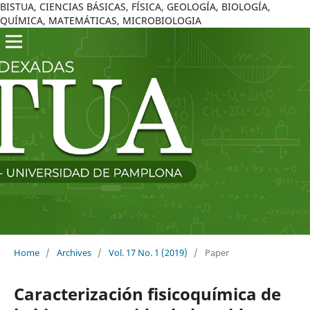
BISTUA, CIENCIAS BÁSICAS, FÍSICA, GEOLOGÍA, BIOLOGÍA,
QUÍMICA, MATEMÁTICAS, MICROBIOLOGIA
Home
/
Archives
/
Vol. 17 No. 1 (2019)
/
Paper
Caracterización fisicoquímica de