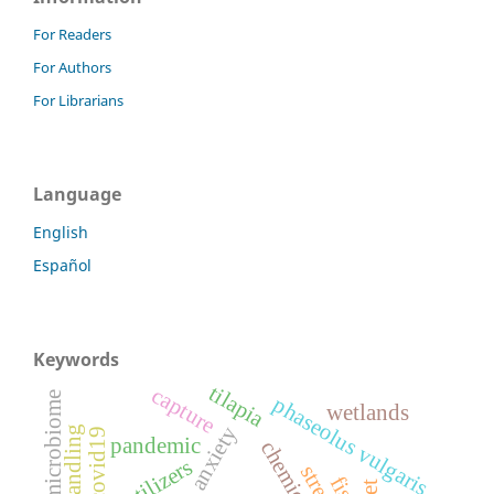
For Readers
For Authors
For Librarians
Language
English
Español
Keywords
tilapia
capture
marine microbiome
phaseolus vulgaris
wetlands
anxiety
handling
covid19
pandemic
stress
fish