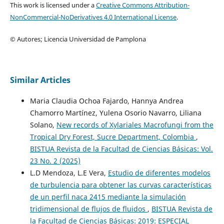
This work is licensed under a
Creative Commons Attribution-
NonCommercial-NoDerivatives 4.0 International License
.
© Autores; Licencia Universidad de Pamplona
Similar Articles
Maria Claudia Ochoa Fajardo, Hannya Andrea
Chamorro Martínez, Yulena Osorio Navarro, Liliana
Solano,
New records of Xylariales Macrofungi from the
Tropical Dry Forest, Sucre Department, Colombia
,
BISTUA Revista de la Facultad de Ciencias Básicas: Vol.
23 No. 2 (2025)
L.D Mendoza, L.E Vera,
Estudio de diferentes modelos
de turbulencia para obtener las curvas características
de un perfil naca 2415 mediante la simulación
tridimensional de flujos de fluidos
,
BISTUA Revista de
la Facultad de Ciencias Básicas: 2019: ESPECIAL