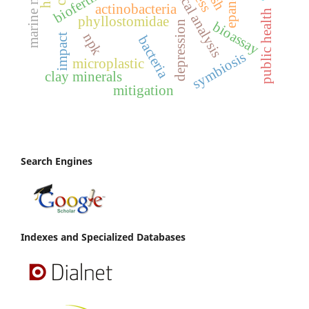
chemical analysis
biofertilizers
epanet
actinobacteria
public health
phyllostomidae
depression
bioassay
npk
impact
bacteria
symbiosis
microplastic
clay minerals
mitigation
Search Engines
Indexes and Specialized Databases