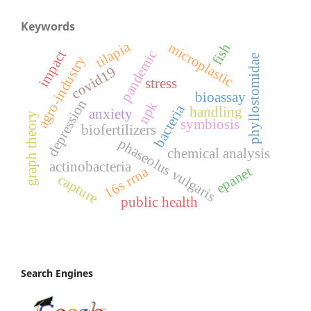
Keywords
tilapia
microplastic
fish
pandemic
impact
phyllostomidae
agro-industry
covid19
stress
bioassay
depression
npk
bacteria
handling
anxiety
graph theory
symbiosis
biofertilizers
phaseolus vulgaris
chemical analysis
actinobacteria
16s rrna
epanet
capture
public health
Search Engines