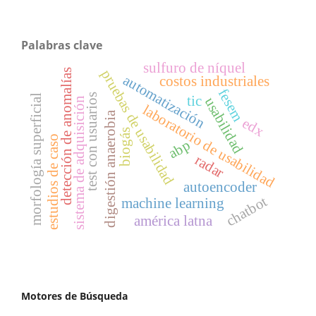
Palabras clave
sulfuro de níquel
detección de anomalías
pruebas de usabilidad
automatización
costos industriales
fesem
test con usuarios
morfología superficial
tic
usabilidad
sistema de adquisición
laboratorio de usabilidad
digestión anaerobia
edx
biogás
estudios de caso
abp
radar
autoencoder
chatbot
machine learning
américa latna
Motores de Búsqueda