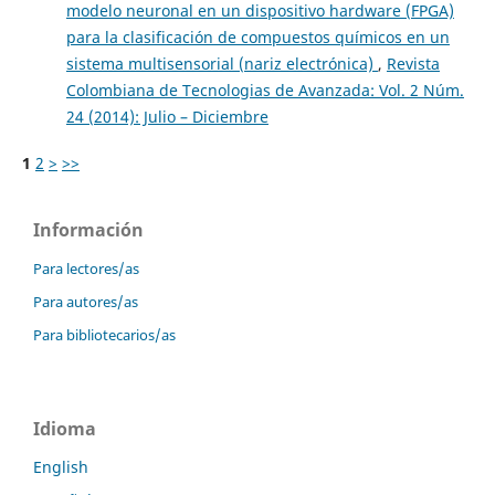
modelo neuronal en un dispositivo hardware (FPGA)
para la clasificación de compuestos químicos en un
sistema multisensorial (nariz electrónica)
,
Revista
Colombiana de Tecnologias de Avanzada: Vol. 2 Núm.
24 (2014): Julio – Diciembre
1
2
>
>>
Información
Para lectores/as
Para autores/as
Para bibliotecarios/as
Idioma
English