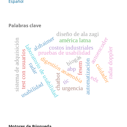
Español
Palabras clave
diseño de ala zagi
alzhaimer
autoencoder
américa latna
sistema de adquisición
laboratorio de usabilidad
costos industriales
radar doppler
test con usuarios
pruebas de usabilidad
biogás
digestión anaerobia
automatización
fesem
radar
cuidador
abp
chatbot
edx
tic
usabilidad
urgencia
Motores de Búsqueda