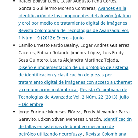
Rafael Bolívar León, César Augusto Peña Cortes,
Gonzalo Guillermo Moreno Contreras,
Avances en la
identificación de los componentes del aluvión (platino
y oro) por medio de tratamiento digital de imágenes
,
Revista Colombiana de Tecnologias de Avanzada: Vol.
1 Núm. 19 (2012): Enero – Junio
Camilo Ernesto Pardo Beainy, Edgar Andres Gutierrez
Caceres, Fabián Rolando Jiménez López, Luis Fredy
Sosa Quintero, Laura Alejandra Martinez Tejada,
Diseño e implementación de un prototipo de sistema
de identificación y clasificación de piezas por
tratamiento digital de imágenes con acceso a Ethernet
y comunicación inalámbrica
,
Revista Colombiana de
Tecnologias de Avanzada: Vol. 2 Núm. 22 (2013): Julio
– Diciembre
Jorge Enrique Meneses Flórez , Fredy Alexander Parra
Garavito, Edxon Stiven Meneses Chacón,
Identificación
de fallas en sistemas de bombeo mecánico de
petróleo utilizando neurofuzzy
,
Revista Colombiana