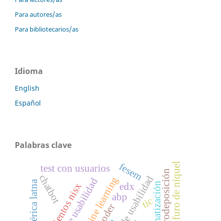
Para autores/as
Para bibliotecarios/as
Idioma
English
Español
Palabras clave
sulfuro de níquel
fesem
test con usuarios
electrodeposición
chatbot
pruebas de usabilidad
machine learning
américa latna
automatización
recubrimientos nisx
edx
abp
tic