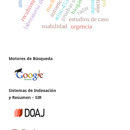
laboratorio de usabilidad
autoencoder
biogás
arinc-453
radar
estudios de caso
usabilidad
urgencia
Motores de Búsqueda
Sistemas de Indexación
y Resumen – SIR