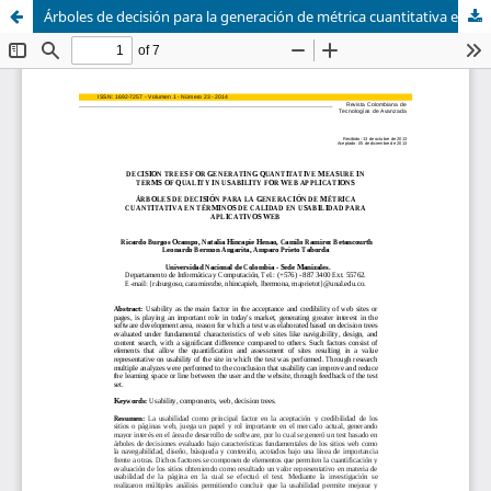
Árboles de decisión para la generación de métrica cuantitativa en términos de calidad en usabilidad para aplicativos web