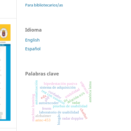
Para bibliotecarios/as
Idioma
English
Español
Palabras clave
automatización
urgencia
bipedestación pasiva
américa latna
sistema de adquisición
usabilidad
test con usuarios
cuidador
relación ni/s
edx
machine learning
abp
tic
radar
autoencoder
pruebas de usabilidad
fesem
chatbot
laboratorio de usabilidad
alzhaimer
biogás
radar doppler
arinc-453