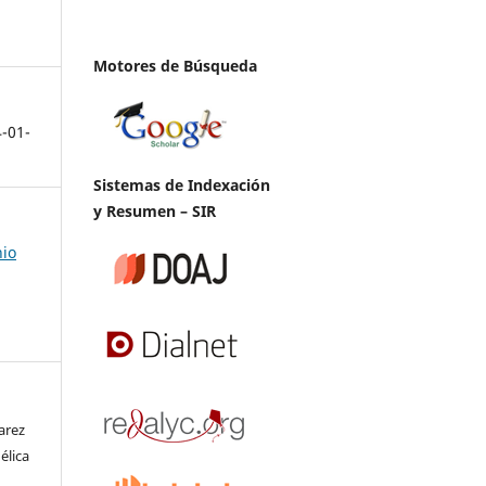
Motores de Búsqueda
4-01-
Sistemas de Indexación
y Resumen – SIR
nio
arez
élica