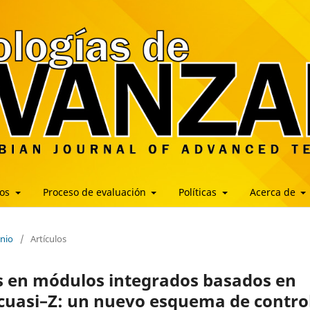
los
Proceso de evaluación
Políticas
Acerca de
unio
/
Artículos
os en módulos integrados basados en
-cuasi–Z: un nuevo esquema de contro