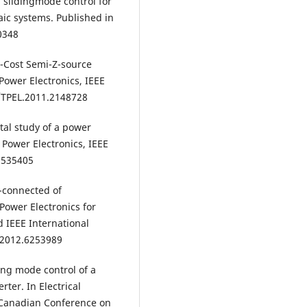
slidingmode control for
aic systems. Published in
 0348
ow-Cost Semi-Z-source
Power Electronics, IEEE
9/TPEL.2011.2148728
tal study of a power
 Power Electronics, IEEE
3.535405
id-connected of
Power Electronics for
 IEEE International
.2012.6253989
ding mode control of a
rter. In Electrical
 Canadian Conference on