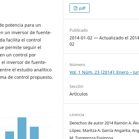
pdf
e potencia para un
Publicado
en un inversor de fuente-
2014-01-02 — Actualizado el 201
a facilita el control
02
ue permite seguir el
en un control por
 el inversor de fuente-
Número
ntre el estudio analítico
Vol. 1 Núm. 23 (2014): Enero – Ju
tema de control propuesto.
Sección
Artículos
Licencia
Derechos de autor 2014 Ramón A. Álv
López, Maritza A. García Angarita, Ang
M. Torregroza Espinosa