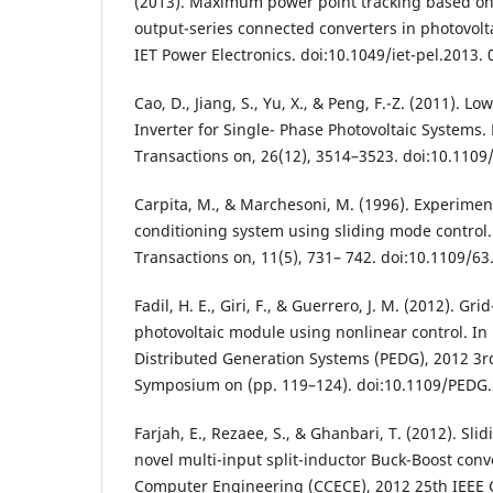
(2013). Maximum power point tracking based on 
output-series connected converters in photovolt
IET Power Electronics. doi:10.1049/iet-pel.2013.
Cao, D., Jiang, S., Yu, X., & Peng, F.-Z. (2011). L
Inverter for Single- Phase Photovoltaic Systems. 
Transactions on, 26(12), 3514–3523. doi:10.110
Carpita, M., & Marchesoni, M. (1996). Experimen
conditioning system using sliding mode control.
Transactions on, 11(5), 731– 742. doi:10.1109/6
Fadil, H. E., Giri, F., & Guerrero, J. M. (2012). Gr
photovoltaic module using nonlinear control. In 
Distributed Generation Systems (PEDG), 2012 3rd
Symposium on (pp. 119–124). doi:10.1109/PEDG
Farjah, E., Rezaee, S., & Ghanbari, T. (2012). Sli
novel multi-input split-inductor Buck-Boost conve
Computer Engineering (CCECE), 2012 25th IEEE