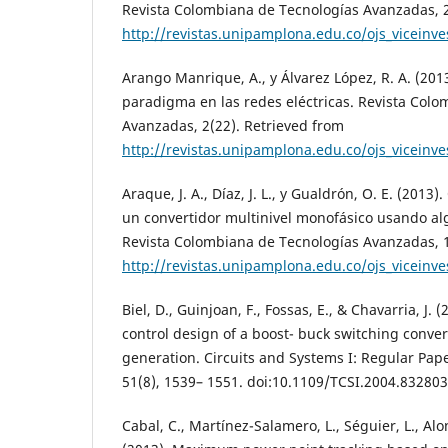
Revista Colombiana de Tecnologías Avanzadas, 2
http://revistas.unipamplona.edu.co/ojs_viceinv
Arango Manrique, A., y Álvarez López, R. A. (201
paradigma en las redes eléctricas. Revista Col
Avanzadas, 2(22). Retrieved from
http://revistas.unipamplona.edu.co/ojs_viceinv
Araque, J. A., Díaz, J. L., y Gualdrón, O. E. (2013
un convertidor multinivel monofásico usando al
Revista Colombiana de Tecnologías Avanzadas, 1
http://revistas.unipamplona.edu.co/ojs_viceinv
Biel, D., Guinjoan, F., Fossas, E., & Chavarria, J.
control design of a boost- buck switching conver
generation. Circuits and Systems I: Regular Pape
51(8), 1539– 1551. doi:10.1109/TCSI.2004.832803
Cabal, C., Martínez-Salamero, L., Séguier, L., Alo