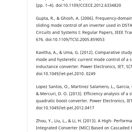
(pp. 1–4). doi:10.1109/CCECE.2012.6334820
Gupta, R., & Ghosh, A. (2006). Frequency-domain
sliding mode control of an inverter used in DS
Circuits and Systems I: Regular Papers, IEEE Tra
676. doi:10.1109/TCSI.2005.859053
Kavitha, A., & Uma, G. (2012). Comparative stud
mode and hysteretic current mode control of a 
inductance converter. Power Electronics, IET, 5(
doi:10.1049/iet-pel.2010. 0249
Lopez Santos, O., Martinez Salamero, L., Garcia, 
& Mercuri, D. O. (2013). Efficiency analysis of a
quadratic boost converter. Power Electronics, IET
doi:10.1049/iet-pel.2012.0417
Zhou, Y., Liu, L., & Li, H. (2013). A High- Perfor
Integrated Converter (MIC) Based on Cascaded Q