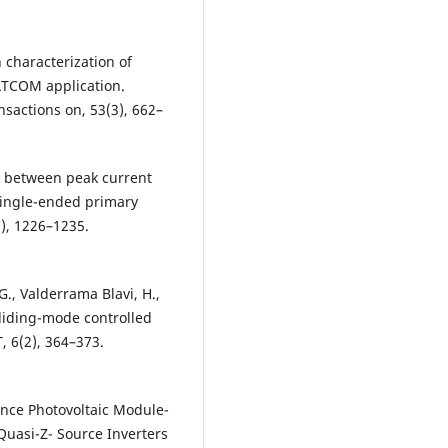
 characterization of
TATCOM application.
nsactions on, 53(3), 662–
y between peak current
single-ended primary
7), 1226–1235.
G., Valderrama Blavi, H.,
 sliding-mode controlled
, 6(2), 364–373.
mance Photovoltaic Module-
uasi-Z- Source Inverters