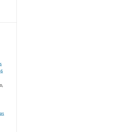
s
36
o,
ras