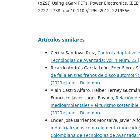
(qZSI) Using eGaN FETs. Power Electronics, IEEE 
2727–2738. doi:10.1109/TPEL.2012. 2219556
Artículos similares
Cecilia Sandoval Ruiz,
Control adaptativo 
Tecnologias de Avanzada: Vol. 1 Núm. 23 (
Ricardo Andrés García León, Eder Flórez S
de falla en tres frenos de disco automotri
(2020): Julio – Diciembre
Alain Castro Alfaro, Helber Ferney Guzmá
Francisco Javier Lagos Bayona,
Relación de
medioambientales y el turismo sostenible
(2020): Julio – Diciembre
Ender José Barrientos Monsalve, Javier Alf
industrializadas como elemento innovador 
Colombiana de Tecnologias de Avanzada: Vo