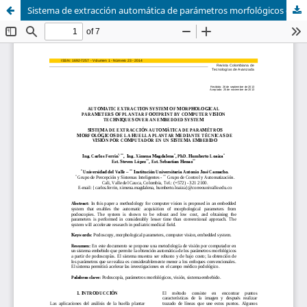
Sistema de extracción automática de parámetros morfológicos de la huella plantar mediante técnicas de visión por computador en un sistema embebido