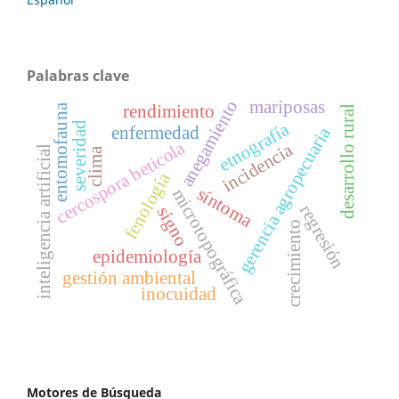
Palabras clave
anegamiento
mariposas
rendimiento
entomofauna
desarrollo rural
etnografía
severidad
enfermedad
gerencia agropecuaria
cercospora beticola
incidencia
inteligencia artificial
clima
fenología
síntoma
microtopográfica
regresión
signo
crecimiento
epidemiología
gestión ambiental
inocuidad
Motores de Búsqueda