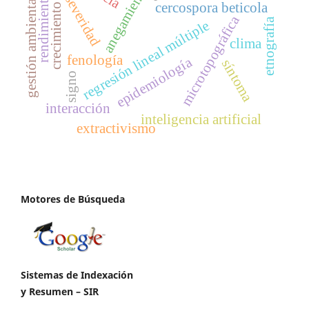
anegamiento
rendimiento
severidad
gestión ambiental
cercospora beticola
crecimiento
microtopográfica
etnografía
regresión lineal múltiple
clima
fenología
epidemiología
síntoma
signo
interacción
inteligencia artificial
extractivismo
Motores de Búsqueda
Sistemas de Indexación
y Resumen – SIR