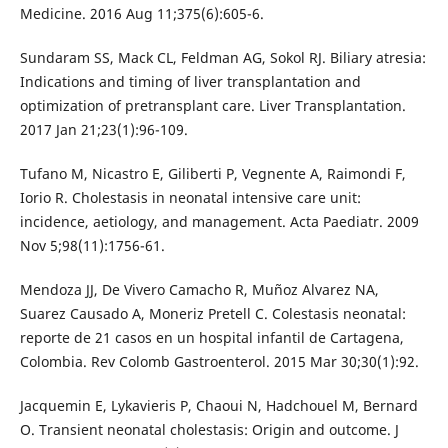
Medicine. 2016 Aug 11;375(6):605-6.
Sundaram SS, Mack CL, Feldman AG, Sokol RJ. Biliary atresia:
Indications and timing of liver transplantation and
optimization of pretransplant care. Liver Transplantation.
2017 Jan 21;23(1):96-109.
Tufano M, Nicastro E, Giliberti P, Vegnente A, Raimondi F,
Iorio R. Cholestasis in neonatal intensive care unit:
incidence, aetiology, and management. Acta Paediatr. 2009
Nov 5;98(11):1756-61.
Mendoza JJ, De Vivero Camacho R, Muñoz Alvarez NA,
Suarez Causado A, Moneriz Pretell C. Colestasis neonatal:
reporte de 21 casos en un hospital infantil de Cartagena,
Colombia. Rev Colomb Gastroenterol. 2015 Mar 30;30(1):92.
Jacquemin E, Lykavieris P, Chaoui N, Hadchouel M, Bernard
O. Transient neonatal cholestasis: Origin and outcome. J