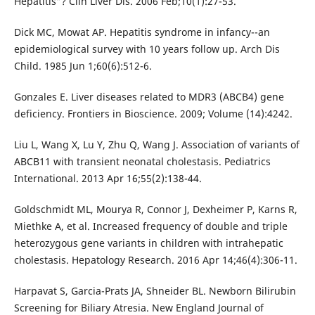
Hepatitis”? Clin Liver Dis. 2006 Feb;10(1):27-53.
Dick MC, Mowat AP. Hepatitis syndrome in infancy--an
epidemiological survey with 10 years follow up. Arch Dis
Child. 1985 Jun 1;60(6):512-6.
Gonzales E. Liver diseases related to MDR3 (ABCB4) gene
deficiency. Frontiers in Bioscience. 2009; Volume (14):4242.
Liu L, Wang X, Lu Y, Zhu Q, Wang J. Association of variants of
ABCB11 with transient neonatal cholestasis. Pediatrics
International. 2013 Apr 16;55(2):138-44.
Goldschmidt ML, Mourya R, Connor J, Dexheimer P, Karns R,
Miethke A, et al. Increased frequency of double and triple
heterozygous gene variants in children with intrahepatic
cholestasis. Hepatology Research. 2016 Apr 14;46(4):306-11.
Harpavat S, Garcia-Prats JA, Shneider BL. Newborn Bilirubin
Screening for Biliary Atresia. New England Journal of