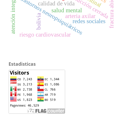
fractura abierta
reducción cerrada
atención integral
trastornos neuropsiquiátricos
calidad de vida
salud mental
bolivia
arteria axilar
redes sociales
riesgo cardiovascular
Estadisticas