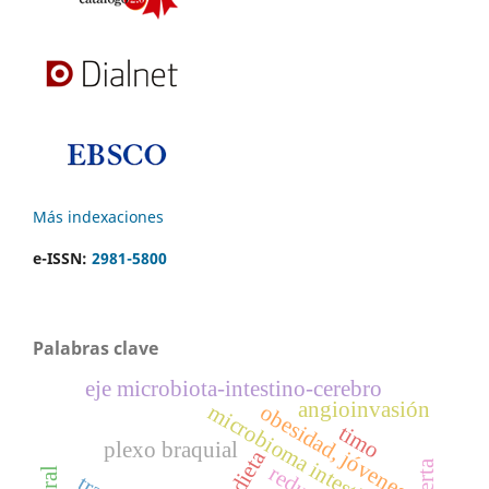
Más indexaciones
e-ISSN:
2981-5800
Palabras clave
eje microbiota-intestino-cerebro
angioinvasión
microbioma intestinal
obesidad, jóvenes
timo
plexo braquial
dieta