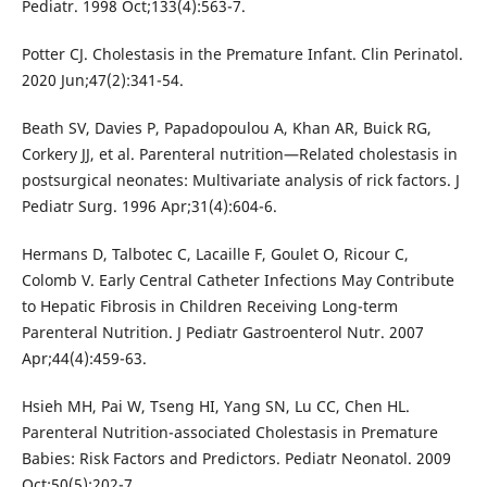
Pediatr. 1998 Oct;133(4):563-7.
Potter CJ. Cholestasis in the Premature Infant. Clin Perinatol.
2020 Jun;47(2):341-54.
Beath SV, Davies P, Papadopoulou A, Khan AR, Buick RG,
Corkery JJ, et al. Parenteral nutrition—Related cholestasis in
postsurgical neonates: Multivariate analysis of rick factors. J
Pediatr Surg. 1996 Apr;31(4):604-6.
Hermans D, Talbotec C, Lacaille F, Goulet O, Ricour C,
Colomb V. Early Central Catheter Infections May Contribute
to Hepatic Fibrosis in Children Receiving Long-term
Parenteral Nutrition. J Pediatr Gastroenterol Nutr. 2007
Apr;44(4):459-63.
Hsieh MH, Pai W, Tseng HI, Yang SN, Lu CC, Chen HL.
Parenteral Nutrition-associated Cholestasis in Premature
Babies: Risk Factors and Predictors. Pediatr Neonatol. 2009
Oct;50(5):202-7.