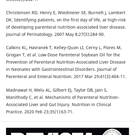
Christensen RD, Henry E, Wiedmeier SE, Burnett J, Lambert
DK. Identifying patients, on the first day of life, at high-risk
of developing parenteral nutrition-associated liver disease.
Journal of Perinatology. 2007 May 8;27(5):284-90.
Calkins KL, Havranek T, Kelley-Quon LI, Cerny L, Flores M,
Grogan T, et al. Low-Dose Parenteral Soybean Oil for the
Prevention of Parenteral Nutrition-Associated Liver Disease
in Neonates with Gastrointestinal Disorders. Journal of
Parenteral and Enteral Nutrition. 2017 Mar 29;41(3):404-11.
Madnawat H, Welu AL, Gilbert EJ, Taylor DB, Jain S,
Manithody C, et al. Mechanisms of Parenteral Nutrition-
Associated Liver and Gut Injury. Nutrition in Clinical
Practice. 2020 Feb 23;35(1):63-71.