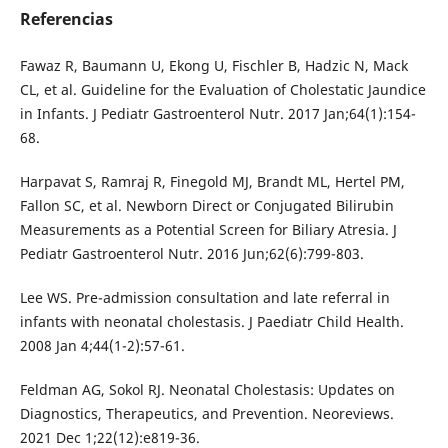
Referencias
Fawaz R, Baumann U, Ekong U, Fischler B, Hadzic N, Mack
CL, et al. Guideline for the Evaluation of Cholestatic Jaundice
in Infants. J Pediatr Gastroenterol Nutr. 2017 Jan;64(1):154-
68.
Harpavat S, Ramraj R, Finegold MJ, Brandt ML, Hertel PM,
Fallon SC, et al. Newborn Direct or Conjugated Bilirubin
Measurements as a Potential Screen for Biliary Atresia. J
Pediatr Gastroenterol Nutr. 2016 Jun;62(6):799-803.
Lee WS. Pre-admission consultation and late referral in
infants with neonatal cholestasis. J Paediatr Child Health.
2008 Jan 4;44(1-2):57-61.
Feldman AG, Sokol RJ. Neonatal Cholestasis: Updates on
Diagnostics, Therapeutics, and Prevention. Neoreviews.
2021 Dec 1;22(12):e819-36.