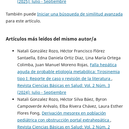
(2025): Julio - Septiembre
También puede
Iniciar una búsqueda de similitud avanzada
para este artículo.
Artículos más leídos del mismo autor/a
Natali González Rozo, Héctor Francisco Flórez
Santaella, Edna Daniela Ortiz Diaz, Lina María Ortega
Colimba, Juan Manuel Moreno Rojas,
Falla hepática
aguda de probable etiología metabólica: Tirosinemia
tipo I: Reporte de caso y revisión de la literatura
,
Revista Ciencias Básicas en Salud: Vol. 2 Núm. 3
(2024): Julio - Septiembre
Natali Gonzalez Rozo, Héctor Silva Báez, Byron
Campoverde Arévalo, Elba Rivera Chávez, Laura Esther
Flores Fong,
Derivación mesorex en población
pediátrica con obstrucción portal extrahepática
,
Revista Ciencias Básicas en Salud: Vol. 2 Núm. 2