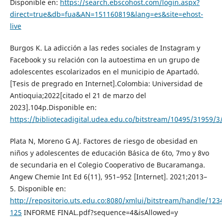
Disponible en:
https://search.ebscohost.com/login.aspx?
direct=true&db=fua&AN=151160819&lang=es&site=ehost-
live
Burgos K. La adicción a las redes sociales de Instagram y
Facebook y su relación con la autoestima en un grupo de
adolescentes escolarizados en el municipio de Apartadó.
[Tesis de pregrado en Internet].Colombia: Universidad de
Antioquia;2022[citado el 21 de marzo del
2023].104p.Disponible en:
https://bibliotecadigital.udea.edu.co/bitstream/10495/3195
Plata N, Moreno G AJ. Factores de riesgo de obesidad en
niños y adolescentes de educación Básica de 6to, 7mo y 8vo
de secundaria en el Colegio Cooperativo de Bucaramanga.
Angew Chemie Int Ed 6(11), 951–952 [Internet]. 2021;2013–
5. Disponible en:
http://repositorio.uts.edu.co:8080/xmlui/bitstream/handle/12
125
INFORME FINAL.pdf?sequence=4&isAllowed=y