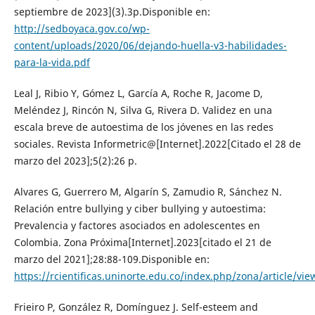
septiembre de 2023](3).3p.Disponible en:
http://sedboyaca.gov.co/wp-
content/uploads/2020/06/dejando-huella-v3-habilidades-
para-la-vida.pdf
Leal J, Ribio Y, Gómez L, García A, Roche R, Jacome D,
Meléndez J, Rincón N, Silva G, Rivera D. Validez en una
escala breve de autoestima de los jóvenes en las redes
sociales. Revista Informetric@[Internet].2022[Citado el 28 de
marzo del 2023];5(2):26 p.
Alvares G, Guerrero M, Algarín S, Zamudio R, Sánchez N.
Relación entre bullying y ciber bullying y autoestima:
Prevalencia y factores asociados en adolescentes en
Colombia. Zona Próxima[Internet].2023[citado el 21 de
marzo del 2021];28:88-109.Disponible en:
https://rcientificas.uninorte.edu.co/index.php/zona/article/vi
Frieiro P, González R, Domínguez J. Self-esteem and