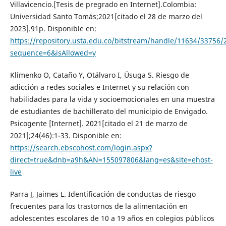
Villavicencio.[Tesis de pregrado en Internet].Colombia:
Universidad Santo Tomás;2021[citado el 28 de marzo del
2023].91p. Disponible en:
https://repository.usta.edu.co/bitstream/handle/11634/33756/
sequence=6&isAllowed=y
Klimenko O, Cataño Y, Otálvaro I, Úsuga S. Riesgo de
adicción a redes sociales e Internet y su relación con
habilidades para la vida y socioemocionales en una muestra
de estudiantes de bachillerato del municipio de Envigado.
Psicogente [Internet]. 2021[citado el 21 de marzo de
2021];24(46):1-33. Disponible en:
https://search.ebscohost.com/login.aspx?
direct=true&dnb=a9h&AN=155097806&lang=es&site=ehost-
live
Parra J, Jaimes L. Identificación de conductas de riesgo
frecuentes para los trastornos de la alimentación en
adolescentes escolares de 10 a 19 años en colegios públicos