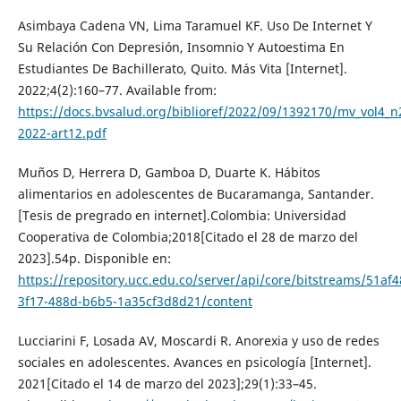
Asimbaya Cadena VN, Lima Taramuel KF. Uso De Internet Y
Su Relación Con Depresión, Insomnio Y Autoestima En
Estudiantes De Bachillerato, Quito. Más Vita [Internet].
2022;4(2):160–77. Available from:
https://docs.bvsalud.org/biblioref/2022/09/1392170/mv_vol4_n
2022-art12.pdf
Muños D, Herrera D, Gamboa D, Duarte K. Hábitos
alimentarios en adolescentes de Bucaramanga, Santander.
[Tesis de pregrado en internet].Colombia: Universidad
Cooperativa de Colombia;2018[Citado el 28 de marzo del
2023].54p. Disponible en:
https://repository.ucc.edu.co/server/api/core/bitstreams/51af
3f17-488d-b6b5-1a35cf3d8d21/content
Lucciarini F, Losada AV, Moscardi R. Anorexia y uso de redes
sociales en adolescentes. Avances en psicología [Internet].
2021[Citado el 14 de marzo del 2023];29(1):33–45.