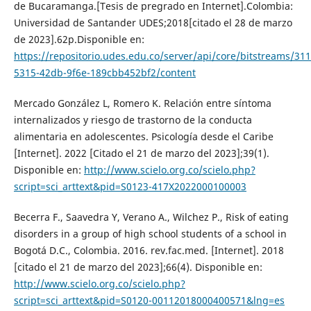
de Bucaramanga.[Tesis de pregrado en Internet].Colombia:
Universidad de Santander UDES;2018[citado el 28 de marzo
de 2023].62p.Disponible en:
https://repositorio.udes.edu.co/server/api/core/bitstreams/31
5315-42db-9f6e-189cbb452bf2/content
Mercado González L, Romero K. Relación entre síntoma
internalizados y riesgo de trastorno de la conducta
alimentaria en adolescentes. Psicología desde el Caribe
[Internet]. 2022 [Citado el 21 de marzo del 2023];39(1).
Disponible en:
http://www.scielo.org.co/scielo.php?
script=sci_arttext&pid=S0123-417X2022000100003
Becerra F., Saavedra Y, Verano A., Wilchez P., Risk of eating
disorders in a group of high school students of a school in
Bogotá D.C., Colombia. 2016. rev.fac.med. [Internet]. 2018
[citado el 21 de marzo del 2023];66(4). Disponible en:
http://www.scielo.org.co/scielo.php?
script=sci_arttext&pid=S0120-00112018000400571&lng=es