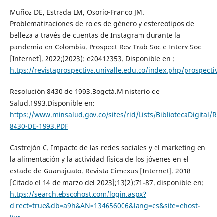
Muñoz DE, Estrada LM, Osorio-Franco JM.
Problematizaciones de roles de género y estereotipos de
belleza a través de cuentas de Instagram durante la
pandemia en Colombia. Prospect Rev Trab Soc e Interv Soc
[Internet]. 2022;(2023): e20412353. Disponible en :
https://revistaprospectiva.univalle.edu.co/index.php/prospecti
Resolución 8430 de 1993.Bogotá.Ministerio de
Salud.1993.Disponible en:
https://www.minsalud.gov.co/sites/rid/Lists/BibliotecaDigita
8430-DE-1993.PDF
Castrejón C. Impacto de las redes sociales y el marketing en
la alimentación y la actividad física de los jóvenes en el
estado de Guanajuato. Revista Cimexus [Internet]. 2018
[Citado el 14 de marzo del 2023];13(2):71-87. disponible en:
https://search.ebscohost.com/login.aspx?
direct=true&db=a9h&AN=134656006&lang=es&site=ehost-