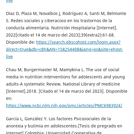
live
Díaz D, Plaza M, Novalbos J, Rodríguez A, Santi M, Belmonte
S. Redes sociales y ciberacoso en los trastornos de la
conducta alimentaria. Nutrición Hospitalaria [Internet].
2022[citado el 14 de marzo del 2023];39(extra2):61-68.
Disponible de:
https://search.ebscohost.com/login.aspx?
direct=true&db=c8h&AN=158254408&lang=es&site=ehost-
live
Chau M, Burgermaster M, Mamykina L. The use of social
media in nutrition interventions for adolescents and young
adults-A systematic Review. National Library of medicine
[Internet].2018. [Citado el 14 de marzo del 2023]. Disponible
en:
https://www.ncbi.nlm.nih.gov/pmc/articles/PMC6983924/
García L, González Y. Los factores Psicosociales de la
anorexia y bulimia en adolescentes.[Tesis de pregrado en
internet].Colombia: Universidad Cooperativa de