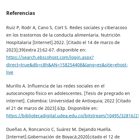
Referencias
Ruiz P, Rodr A, Cano S, Cort S. Redes sociales y ciberacoso
en los trastornos de la conducta alimentaria. Nutrición
Hospitalaria [Internet].2022. [Citado el 14 de marzo de
2023];39(extra 2):62-67. disponible en:
https://search.ebscohost.com/login.aspx?
direct=true&db=c8h&AN=158254408&lang=es&site=ehost-
live
Murillo A. Influencia de las redes sociales en el
autoconcepto físico en adolescentes. [Tesis de pregrado en
internet]. Colombia: Universidad de Antioquia; 2022 [Citado
el 21 de marzo de 2023].63p. Disponible en:
https://bibliotecadigital.udea.edu.co/bitstream/10495/32816/
Dueñas A, Roncancio C, Suárez M. Dejando Huella.
[Internet].Gobernación de Boyacá;2020[citado el 12 de