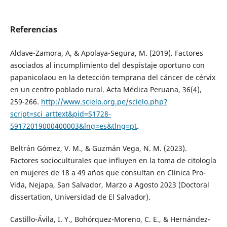
Referencias
Aldave-Zamora, A, & Apolaya-Segura, M. (2019). Factores
asociados al incumplimiento del despistaje oportuno con
papanicolaou en la detección temprana del cáncer de cérvix
en un centro poblado rural. Acta Médica Peruana, 36(4),
259-266.
http://www.scielo.org.pe/scielo.php?
script=sci_arttext&pid=S1728-
59172019000400003&lng=es&tlng=pt
.
Beltrán Gómez, V. M., & Guzmán Vega, N. M. (2023).
Factores socioculturales que influyen en la toma de citología
en mujeres de 18 a 49 años que consultan en Clínica Pro-
Vida, Nejapa, San Salvador, Marzo a Agosto 2023 (Doctoral
dissertation, Universidad de El Salvador).
Castillo-Ávila, I. Y., Bohórquez-Moreno, C. E., & Hernández-