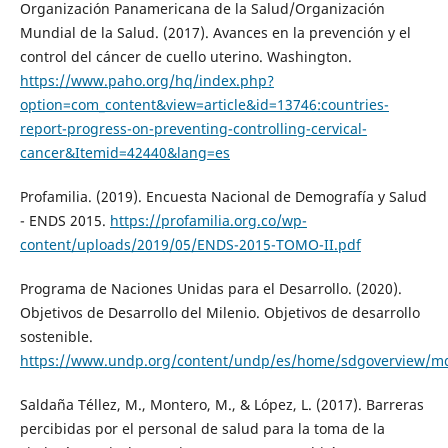
Organización Panamericana de la Salud/Organización
Mundial de la Salud. (2017). Avances en la prevención y el
control del cáncer de cuello uterino. Washington.
https://www.paho.org/hq/index.php?
option=com_content&view=article&id=13746:countries-
report-progress-on-preventing-controlling-cervical-
cancer&Itemid=42440&lang=es
Profamilia. (2019). Encuesta Nacional de Demografía y Salud
- ENDS 2015.
https://profamilia.org.co/wp-
content/uploads/2019/05/ENDS-2015-TOMO-II.pdf
Programa de Naciones Unidas para el Desarrollo. (2020).
Objetivos de Desarrollo del Milenio. Objetivos de desarrollo
sostenible.
https://www.undp.org/content/undp/es/home/sdgoverview/md
Saldaña Téllez, M., Montero, M., & López, L. (2017). Barreras
percibidas por el personal de salud para la toma de la