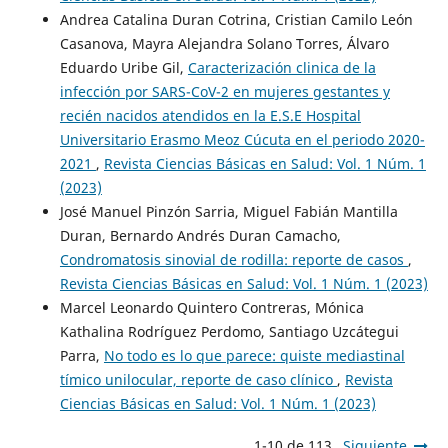
Andrea Catalina Duran Cotrina, Cristian Camilo León
Casanova, Mayra Alejandra Solano Torres, Álvaro
Eduardo Uribe Gil,
Caracterización clinica de la
infección por SARS-CoV-2 en mujeres gestantes y
recién nacidos atendidos en la E.S.E Hospital
Universitario Erasmo Meoz Cúcuta en el periodo 2020-
2021
,
Revista Ciencias Básicas en Salud: Vol. 1 Núm. 1
(2023)
José Manuel Pinzón Sarria, Miguel Fabián Mantilla
Duran, Bernardo Andrés Duran Camacho,
Condromatosis sinovial de rodilla: reporte de casos
,
Revista Ciencias Básicas en Salud: Vol. 1 Núm. 1 (2023)
Marcel Leonardo Quintero Contreras, Mónica
Kathalina Rodríguez Perdomo, Santiago Uzcátegui
Parra,
No todo es lo que parece: quiste mediastinal
tímico unilocular, reporte de caso clínico
,
Revista
Ciencias Básicas en Salud: Vol. 1 Núm. 1 (2023)
1-10 de 113
Siguiente