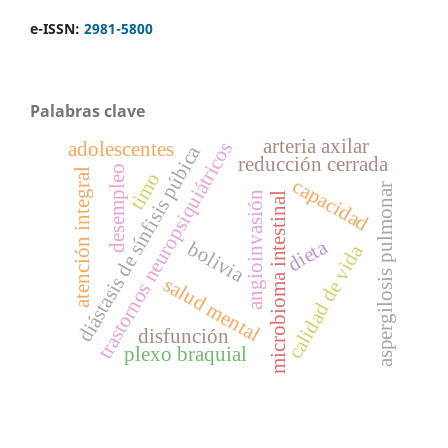
e-ISSN:
2981-5800
Palabras clave
arteria axilar
adolescentes
trastornos neuropsiquiátricos
diástasis de sínfisis púbica
reducción cerrada
desempleo
atención integral
timo
capacidad
aspergilosis pulmonar
angioinvasión
microbioma intestinal
dieta
bolivia
calidad de vida
salud mental
disfunción
plexo braquial