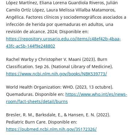
López Martínez, Eliana Lorena Guardiola Riveros, Julián
Camilo Ortíz López, Laura Melissa Villalba Matamoros,
Angélica. Factores clínicos y sociodemográficos asociados a
infección de herida por quemaduras en adultos, una
revisión de alcance. 2024; Disponible en:
https://repository.urosario.edu.co/items/c48ef42b-4baa-
43fc-ac5b-144f9e248802
Rachel Warby y Christopher V. Maani (2023). Burn
Classification. Sep 26. (National Library of Medicine).
https://www.ncbi.nlm.nih.gov/books/NBK539773/
World Health Organization: WHO. (2023, 13 octubre).
Quemaduras. Disponible en:
https://www.who.int/es/news-
room/fact-sheets/detail/burns
Bresler, R. M., Barksdale, E., & Hansen, E. N. (2022).
Pediatric Burn Care. Disponible en:
https://pubmed.ncbi.nlm.nih.gov/35172326/