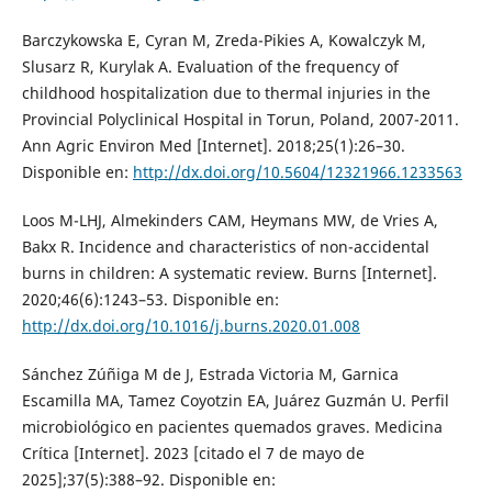
Barczykowska E, Cyran M, Zreda-Pikies A, Kowalczyk M,
Slusarz R, Kurylak A. Evaluation of the frequency of
childhood hospitalization due to thermal injuries in the
Provincial Polyclinical Hospital in Torun, Poland, 2007-2011.
Ann Agric Environ Med [Internet]. 2018;25(1):26–30.
Disponible en:
http://dx.doi.org/10.5604/12321966.1233563
Loos M-LHJ, Almekinders CAM, Heymans MW, de Vries A,
Bakx R. Incidence and characteristics of non-accidental
burns in children: A systematic review. Burns [Internet].
2020;46(6):1243–53. Disponible en:
http://dx.doi.org/10.1016/j.burns.2020.01.008
Sánchez Zúñiga M de J, Estrada Victoria M, Garnica
Escamilla MA, Tamez Coyotzin EA, Juárez Guzmán U. Perfil
microbiológico en pacientes quemados graves. Medicina
Crítica [Internet]. 2023 [citado el 7 de mayo de
2025];37(5):388–92. Disponible en: