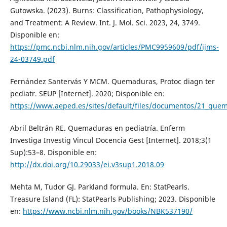
Gutowska. (2023). Burns: Classification, Pathophysiology,
and Treatment: A Review. Int. J. Mol. Sci. 2023, 24, 3749.
Disponible en:
https://pmc.ncbi.nlm.nih.gov/articles/PMC9959609/pdf/ijms-
24-03749.pdf
Fernández Santervás Y MCM. Quemaduras, Protoc diagn ter
pediatr. SEUP [Internet]. 2020; Disponible en:
https://www.aeped.es/sites/default/files/documentos/21_que
Abril Beltrán RE. Quemaduras en pediatría. Enferm
Investiga Investig Vincul Docencia Gest [Internet]. 2018;3(1
Sup):53–8. Disponible en:
http://dx.doi.org/10.29033/ei.v3sup1.2018.09
Mehta M, Tudor GJ. Parkland formula. En: StatPearls.
Treasure Island (FL): StatPearls Publishing; 2023. Disponible
en:
https://www.ncbi.nlm.nih.gov/books/NBK537190/