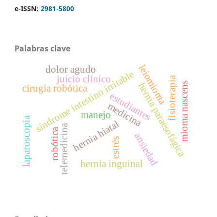
e-ISSN:
2981-5800
Palabras clave
leiomioma
dolor agudo
síndrome intestino irritable
juicio clínico
fisioterapia
mioma nascens
hernia paraesofágica
cirugía robótica
estudiantes
medicina
manejo
laparoscopia
hernia hiatal
telemedicina
robótica
ansiedad
estrés
hernia inguinal