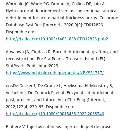
Wormald JC, Wade RG, Dunne JA, Collins DP, Jain A.
Hydrosurgical debridement versus conventional surgical
debridement for acute partial-thickness burns. Cochrane
Database Syst Rev [Internet]. 2020;9(9):CD012826.
Disponible en:
http://dx.doi.org/10.1002/14651858.CD012826.pub2
Anyanwu JA, Cindass R. Burn debridement, grafting, and
reconstruction. En: StatPearls. Treasure Island (FL):
StatPearls Publishing;2023
https://www.ncbi.nlm.nih.gov/books/NBK551717/
onsDe Decker I, De Graeve L, Hoeksema H, Monstrey S,
Verbelen J, De Coninck P, et al. Enzymatic debridement:
past, present, and future. Acta Chir Belg [Internet].
2022;122(4):279–95. Disponible en:
http://dx.doi.org/10.1080/00015458.2022.2068746
Blatière V. Injertos cutáneos: injertos de piel de grosor