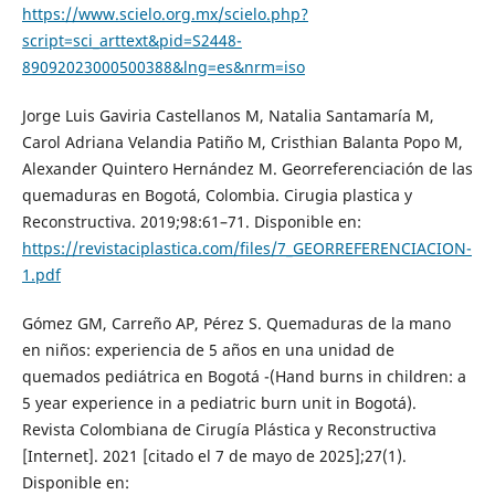
https://www.scielo.org.mx/scielo.php?
script=sci_arttext&pid=S2448-
89092023000500388&lng=es&nrm=iso
Jorge Luis Gaviria Castellanos M, Natalia Santamaría M,
Carol Adriana Velandia Patiño M, Cristhian Balanta Popo M,
Alexander Quintero Hernández M. Georreferenciación de las
quemaduras en Bogotá, Colombia. Cirugia plastica y
Reconstructiva. 2019;98:61–71. Disponible en:
https://revistaciplastica.com/files/7_GEORREFERENCIACION-
1.pdf
Gómez GM, Carreño AP, Pérez S. Quemaduras de la mano
en niños: experiencia de 5 años en una unidad de
quemados pediátrica en Bogotá -(Hand burns in children: a
5 year experience in a pediatric burn unit in Bogotá).
Revista Colombiana de Cirugía Plástica y Reconstructiva
[Internet]. 2021 [citado el 7 de mayo de 2025];27(1).
Disponible en: