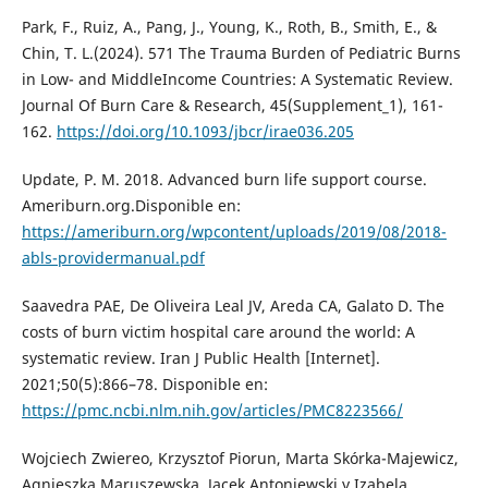
Park, F., Ruiz, A., Pang, J., Young, K., Roth, B., Smith, E., &
Chin, T. L.(2024). 571 The Trauma Burden of Pediatric Burns
in Low- and MiddleIncome Countries: A Systematic Review.
Journal Of Burn Care & Research, 45(Supplement_1), 161-
162.
https://doi.org/10.1093/jbcr/irae036.205
Update, P. M. 2018. Advanced burn life support course.
Ameriburn.org.Disponible en:
https://ameriburn.org/wpcontent/uploads/2019/08/2018-
abls-providermanual.pdf
Saavedra PAE, De Oliveira Leal JV, Areda CA, Galato D. The
costs of burn victim hospital care around the world: A
systematic review. Iran J Public Health [Internet].
2021;50(5):866–78. Disponible en:
https://pmc.ncbi.nlm.nih.gov/articles/PMC8223566/
Wojciech Zwiereo, Krzysztof Piorun, Marta Skórka-Majewicz,
Agnieszka Maruszewska, Jacek Antoniewski y Izabela