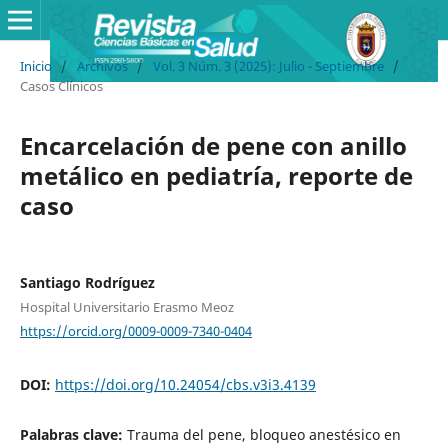
Inicio
/
Archivos
/
Vol. 3 Núm. 3 (2025): Julio - Septiembre
/
Casos Clínicos
Encarcelación de pene con anillo
metálico en pediatría, reporte de
caso
Santiago Rodríguez
Hospital Universitario Erasmo Meoz
https://orcid.org/0009-0009-7340-0404
DOI:
https://doi.org/10.24054/cbs.v3i3.4139
Palabras clave:
Trauma del pene, bloqueo anestésico en