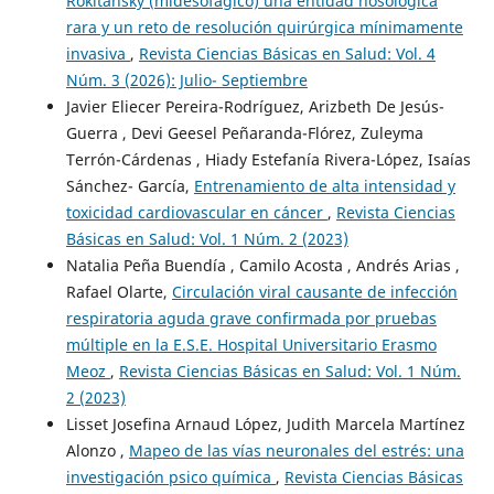
Rokitansky (midesofágico) una entidad nosológica
rara y un reto de resolución quirúrgica mínimamente
invasiva
,
Revista Ciencias Básicas en Salud: Vol. 4
Núm. 3 (2026): Julio- Septiembre
Javier Eliecer Pereira-Rodríguez, Arizbeth De Jesús-
Guerra , Devi Geesel Peñaranda-Flórez, Zuleyma
Terrón-Cárdenas , Hiady Estefanía Rivera-López, Isaías
Sánchez- García,
Entrenamiento de alta intensidad y
toxicidad cardiovascular en cáncer
,
Revista Ciencias
Básicas en Salud: Vol. 1 Núm. 2 (2023)
Natalia Peña Buendía , Camilo Acosta , Andrés Arias ,
Rafael Olarte,
Circulación viral causante de infección
respiratoria aguda grave confirmada por pruebas
múltiple en la E.S.E. Hospital Universitario Erasmo
Meoz
,
Revista Ciencias Básicas en Salud: Vol. 1 Núm.
2 (2023)
Lisset Josefina Arnaud López, Judith Marcela Martínez
Alonzo ,
Mapeo de las vías neuronales del estrés: una
investigación psico química
,
Revista Ciencias Básicas