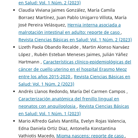
en Salud: Vol. 1 Núm. 2 (2023)
Claudia Viviana Jaimes González, María Camila
Borraez Martínez, Juan Pablo Unigarro Villota, María
José Pereira Velásquez,
Hernia interna asociada a
malrotación intestinal en adulto: reporte de caso
,
Revista Ciencias Básicas en Salud: Vol. 1 Núm. 2 (2023)
Lizeth Paola Obando Recalde , Martin Alonso Narváez
López , Rubén Esteban Meneses Jaimes, Julián Yáñez
Hartmann ,
Características clínico-epidemiológicas del
cáncer de cuello uterino en el hospital Erasmo Meoz
entre los años 2015-2020
,
Revista Ciencias Básicas en
Salud: Vol. 1 Núm. 2 (2023)
Andrés Llanos Redondo, María Del Carmen Campos ,
Caracterización anatómica del frenillo lingual en
neonatos con anquiloglosia
,
Revista Ciencias Básicas
en Salud: Vol. 1 Núm. 1 (2023)
Mario Alfredo Galvis Mantilla, Evelyn Rojas Valencia,
Edna Daniela Ortiz Diaz, Antonella Konstantina
Vathiotis Macedo,
Mioma nascens: reporte de caso
,