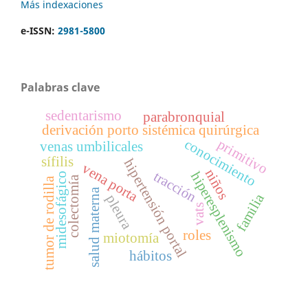
Más indexaciones
e-ISSN:
2981-5800
Palabras clave
sedentarismo
parabronquial
derivación porto sistémica quirúrgica
primitivo
conocimiento
venas umbilicales
sífilis
hipertensión portal
vena porta
niños
tracción
hiperesplenismo
midesofágico
colectomía
tumor de rodilla
salud materna
familia
pleura
vats
roles
miotomía
hábitos