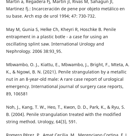
Martín a, Regadera Fj, Martín jl, Rivas M, Sahagun Jl,
Martinez fj.: Incarceración de pene por objeto metálico en
su base. Arch esp de urol 1994; 47: 730-732.
May M, Gunia S, Helke Ch, Kheyri R, Hoschke B. Penile
entrapment in a plastic botle - a case for using an
oscillating splint saw. International Urology and
Nephrology. 2006 38:93_95.
Mbwambo, O. J., Kiattu, E., Mbwambo, J., Bright, F., Mteta, A.
K., & Ngowi, B. N. (2021). Penile strangulation by a metallic
nut in an 8-year-old male: A rare case report of urological
emergency. International journal of surgery case reports,
89, 106581
Noh, J., Kang, T. W., Heo, T., Kwon, D. D., Park, K., & Ryu, S.
B. (2004). Penile strangulation treated with the modified
string method. Urology, 64(3), 591.
Romero Pérez, P., Amat Cecilia, M., Merenciano Cortina, F. J.,