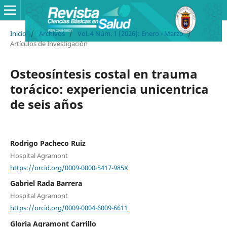
Inicio
/
Archivos
/
Vol. 4 Núm. 1 (2026): Enero - Marzo
/
Artículos de Investigación
Osteosíntesis costal en trauma
torácico: experiencia unicentrica
de seis años
Rodrigo Pacheco Ruiz
Hospital Agramont
https://orcid.org/0009-0000-5417-985X
Gabriel Rada Barrera
Hospital Agramont
https://orcid.org/0009-0004-6009-6611
Gloria Agramont Carrillo