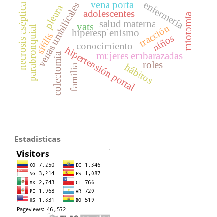
enfermería
vena porta
venas umbilicales
necrosis aséptica
pleura
adolescentes
miotomía
salud materna
vats
tracción
parabronquial
hiperesplenismo
sífilis
niños
conocimiento
hipertensión portal
mujeres embarazadas
colectomía
roles
hábitos
familia
Estadisticas