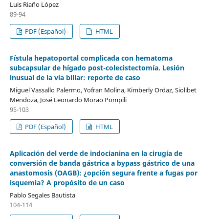
Luis Riaño López
89-94
PDF (Español)
HTML
Fístula hepatoportal complicada con hematoma
subcapsular de hígado post-colecistectomía. Lesión
inusual de la vía biliar: reporte de caso
Miguel Vassallo Palermo, Yofran Molina, Kimberly Ordaz, Siolibet
Mendoza, José Leonardo Morao Pompili
95-103
PDF (Español)
HTML
Aplicación del verde de indocianina en la cirugía de
conversión de banda gástrica a bypass gástrico de una
anastomosis (OAGB): ¿opción segura frente a fugas por
isquemia? A propósito de un caso
Pablo Segales Bautista
104-114