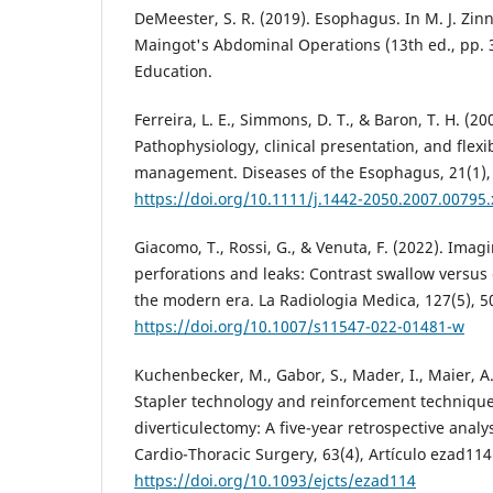
DeMeester, S. R. (2019). Esophagus. In M. J. Zinn
Maingot's Abdominal Operations (13th ed., pp. 
Education.
Ferreira, L. E., Simmons, D. T., & Baron, T. H. (20
Pathophysiology, clinical presentation, and flex
management. Diseases of the Esophagus, 21(1),
https://doi.org/10.1111/j.1442-2050.2007.00795.
Giacomo, T., Rossi, G., & Venuta, F. (2022). Ima
perforations and leaks: Contrast swallow versu
the modern era. La Radiologia Medica, 127(5), 5
https://doi.org/10.1007/s11547-022-01481-w
Kuchenbecker, M., Gabor, S., Mader, I., Maier, A.,
Stapler technology and reinforcement techniqu
diverticulectomy: A five-year retrospective analy
Cardio-Thoracic Surgery, 63(4), Artículo ezad114
https://doi.org/10.1093/ejcts/ezad114