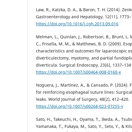
Law, R., Katzka, D. A., & Baron, T. H. (2014). Zenk
Gastroenterology and Hepatology, 12(11), 1773–
https://doi.org/10.1016/j.cgh.2013.09.016
Melman, L., Quinlan, J., Robertson, B., Brunt, L. M.
C., Frisella, M. M., & Matthews, B. D. (2009). E
characteristics and outcomes for laparoscopic 
diverticulectomy, myotomy, and partial fundopli
diverticula. Surgical Endoscopy, 23(6), 1337–134
https://doi.org/10.1007/s00464-008-0160-x
Noguera, J., Martínez, A., & Cansado, P. (2024). 
for reinforcing esophageal suture lines: Surgical
leaks. World Journal of Surgery, 48(2), 412–420.
https://doi.org/10.1007/s00268-023-07255-y
Sato, H., Takeuchi, H., Oyama, T., Ikeda, A., Tsubo
Yamanaka, T., Fukaya, M., Sato, Y., Seto, Y., & Ki