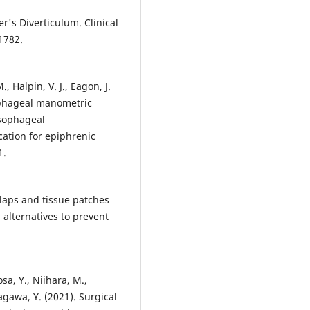
er's Diverticulum. Clinical
1782.
, Halpin, V. J., Eagon, J.
sophageal manometric
esophageal
cation for epiphrenic
1.
Flaps and tissue patches
 alternatives to prevent
sa, Y., Niihara, M.,
tagawa, Y. (2021). Surgical