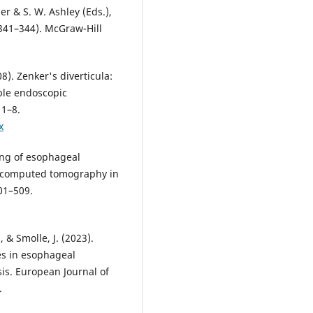
er & S. W. Ashley (Eds.),
341–344). McGraw-Hill
08). Zenker's diverticula:
ible endoscopic
 1–8.
x
ging of esophageal
s computed tomography in
01–509.
 & Smolle, J. (2023).
es in esophageal
sis. European Journal of
.