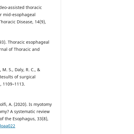
ideo-assisted thoracic
or mid-esophageal
 Thoracic Disease, 14(9),
993). Thoracic esophageal
rnal of Thoracic and
 M. S., Daly, R. C., &
Results of surgical
), 1109–1113.
Aiolfi, A. (2020). Is myotomy
omy? A systematic review
 of the Esophagus, 33(8),
/doaa022