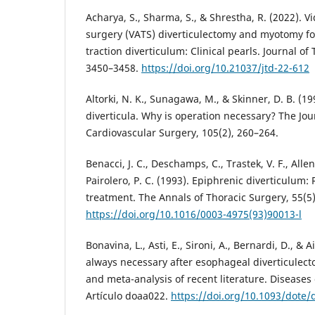
Acharya, S., Sharma, S., & Shrestha, R. (2022). V
surgery (VATS) diverticulectomy and myotomy f
traction diverticulum: Clinical pearls. Journal of
3450–3458.
https://doi.org/10.21037/jtd-22-612
Altorki, N. K., Sunagawa, M., & Skinner, D. B. (1
diverticula. Why is operation necessary? The Jou
Cardiovascular Surgery, 105(2), 260–264.
Benacci, J. C., Deschamps, C., Trastek, V. F., Allen,
Pairolero, P. C. (1993). Epiphrenic diverticulum: 
treatment. The Annals of Thoracic Surgery, 55(5
https://doi.org/10.1016/0003-4975(93)90013-l
Bonavina, L., Asti, E., Sironi, A., Bernardi, D., & 
always necessary after esophageal diverticulect
and meta-analysis of recent literature. Diseases
Artículo doaa022.
https://doi.org/10.1093/dote