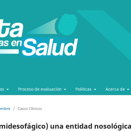
los
Proceso de evaluación
Políticas
Acerca de
iembre
/
Casos Clínicos
(midesofágico) una entidad nosológic