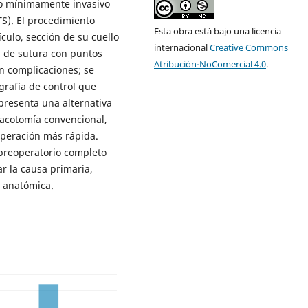
co mínimamente invasivo
TS). El procedimiento
Esta obra está bajo una licencia
tículo, sección de su cuello
internacional
Creative Commons
a de sutura con puntos
Atribución-NoComercial 4.0
.
in complicaciones; se
ografía de control que
epresenta una alternativa
racotomía convencional,
peración más rápida.
 preoperatorio completo
r la causa primaria,
a anatómica.