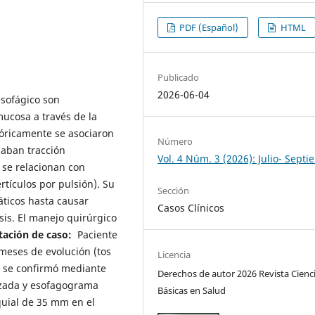
PDF (Español)
HTML
Publicado
2026-06-04
esofágico son
ucosa a través de la
tóricamente se asociaron
Número
saban tracción
Vol. 4 Núm. 3 (2026): Julio- Sept
 se relacionan con
tículos por pulsión). Su
Sección
áticos hasta causar
Casos Clínicos
osis. El manejo quirúrgico
tación de caso:
Paciente
meses de evolución (tos
Licencia
co se confirmó mediante
Derechos de autor 2026 Revista Cienc
zada y esofagograma
Básicas en Salud
quial de 35 mm en el