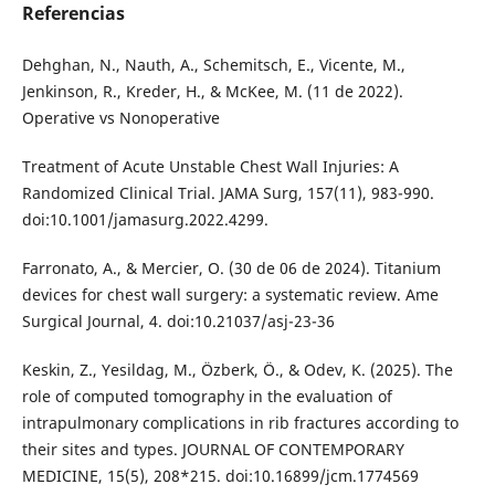
Referencias
Dehghan, N., Nauth, A., Schemitsch, E., Vicente, M.,
Jenkinson, R., Kreder, H., & McKee, M. (11 de 2022).
Operative vs Nonoperative
Treatment of Acute Unstable Chest Wall Injuries: A
Randomized Clinical Trial. JAMA Surg, 157(11), 983-990.
doi:10.1001/jamasurg.2022.4299.
Farronato, A., & Mercier, O. (30 de 06 de 2024). Titanium
devices for chest wall surgery: a systematic review. Ame
Surgical Journal, 4. doi:10.21037/asj-23-36
Keskin, Z., Yesildag, M., Özberk, Ö., & Odev, K. (2025). The
role of computed tomography in the evaluation of
intrapulmonary complications in rib fractures according to
their sites and types. JOURNAL OF CONTEMPORARY
MEDICINE, 15(5), 208*215. doi:10.16899/jcm.1774569