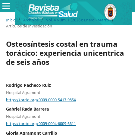
Inicio
/
Archivos
/
Vol. 4 Núm. 1 (2026): Enero - Marzo
/
Artículos de Investigación
Osteosíntesis costal en trauma
torácico: experiencia unicentrica
de seis años
Rodrigo Pacheco Ruiz
Hospital Agramont
https://orcid.org/0009-0000-5417-985X
Gabriel Rada Barrera
Hospital Agramont
https://orcid.org/0009-0004-6009-6611
Gloria Agramont Carrillo