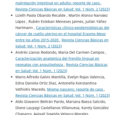
malrotación intestinal en adulto: reporte de caso
,
Revista Ciencias Básicas en Salud: Vol. 1 Núm. 2 (2023)
Lizeth Paola Obando Recalde , Martin Alonso Narváez
López , Rubén Esteban Meneses Jaimes, Julián Yáñez
Hartmann ,
Características clínico-epidemiológicas del
cáncer de cuello uterino en el hospital Erasmo Meoz
entre los años 2015-2020
,
Revista Ciencias Básicas en
Salud: Vol. 1 Núm. 2 (2023)
Andrés Llanos Redondo, María Del Carmen Campos ,
Caracterización anatómica del frenillo lingual en
neonatos con anquiloglosia
,
Revista Ciencias Básicas
en Salud: Vol. 1 Núm. 1 (2023)
Mario Alfredo Galvis Mantilla, Evelyn Rojas Valencia,
Edna Daniela Ortiz Diaz, Antonella Konstantina
Vathiotis Macedo,
Mioma nascens: reporte de caso
,
Revista Ciencias Básicas en Salud: Vol. 1 Núm. 1 (2023)
Aldo Giovanni Beltrán Pardo, Mariana Baeza Salcido,
Dione Lauyagi Castellanos Villanueva, Karely González
Chaparro, Avigail Soveida Velasco Morales,