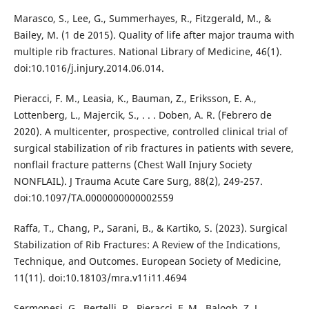
Marasco, S., Lee, G., Summerhayes, R., Fitzgerald, M., &
Bailey, M. (1 de 2015). Quality of life after major trauma with
multiple rib fractures. National Library of Medicine, 46(1).
doi:10.1016/j.injury.2014.06.014.
Pieracci, F. M., Leasia, K., Bauman, Z., Eriksson, E. A.,
Lottenberg, L., Majercik, S., . . . Doben, A. R. (Febrero de
2020). A multicenter, prospective, controlled clinical trial of
surgical stabilization of rib fractures in patients with severe,
nonflail fracture patterns (Chest Wall Injury Society
NONFLAIL). J Trauma Acute Care Surg, 88(2), 249-257.
doi:10.1097/TA.0000000000002559
Raffa, T., Chang, P., Sarani, B., & Kartiko, S. (2023). Surgical
Stabilization of Rib Fractures: A Review of the Indications,
Technique, and Outcomes. European Society of Medicine,
11(11). doi:10.18103/mra.v11i11.4694
Sermonesi, G., Bertelli, R., Pieracci, F. M., Balogh, Z. J.,