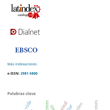
Más indexaciones
e-ISSN:
2981-5800
Palabras clave
timo