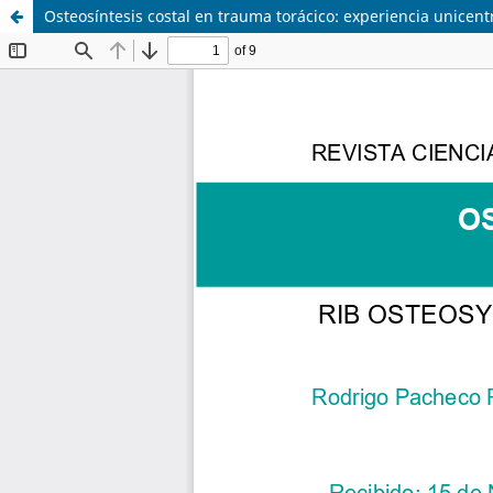
Osteosíntesis costal en trauma torácico: experiencia unicent