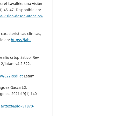
rel-Lavallée: una visión
):45–47. Disponible en:
a-vision-desde-atencion-
aracterísticas clínicas,
ble en:
https://jah-
safío ortoplástico. Rev
12/latam.v4i2.822.
iew/822Redilat
Latam
nguez Gasca LG.
geles. 2021;19(1):140–
i_arttext&pid=S1870-