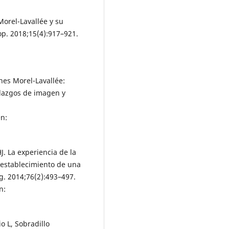
Morel-Lavallée y su
hop. 2018;15(4):917–921.
ones Morel-Lavallée:
allazgos de imagen y
n:
J. La experiencia de la
: establecimiento de una
g. 2014;76(2):493–497.
n:
o L, Sobradillo