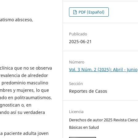
PDF (Español)
matismo absceso,
Publicado
2025-06-21
Número
clínica que no se observa
Vol. 3 Núm. 2 (2025): Abril - Junio
revalencia de alrededor
un predominio masculino
Sección
mbres y mujeres, lo que
Reportes de Casos
ado en politraumatismos.
gnostican o, en
Licencia
ando así su verdadera
Derechos de autor 2025 Revista Cienc
Básicas en Salud
na paciente adulta joven