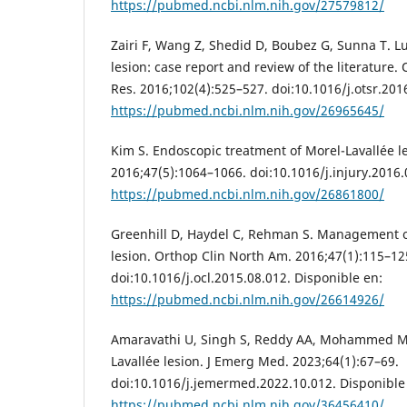
https://pubmed.ncbi.nlm.nih.gov/27579812/
Zairi F, Wang Z, Shedid D, Boubez G, Sunna T. 
lesion: case report and review of the literature
Res. 2016;102(4):525–527. doi:10.1016/j.otsr.201
https://pubmed.ncbi.nlm.nih.gov/26965645/
Kim S. Endoscopic treatment of Morel-Lavallée le
2016;47(5):1064–1066. doi:10.1016/j.injury.2016.
https://pubmed.ncbi.nlm.nih.gov/26861800/
Greenhill D, Haydel C, Rehman S. Management o
lesion. Orthop Clin North Am. 2016;47(1):115–12
doi:10.1016/j.ocl.2015.08.012. Disponible en:
https://pubmed.ncbi.nlm.nih.gov/26614926/
Amaravathi U, Singh S, Reddy AA, Mohammed M
Lavallée lesion. J Emerg Med. 2023;64(1):67–69.
doi:10.1016/j.jemermed.2022.10.012. Disponible
https://pubmed.ncbi.nlm.nih.gov/36456410/