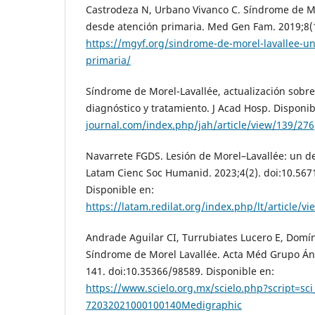
Castrodeza N, Urbano Vivanco C. Síndrome de Mo
desde atención primaria. Med Gen Fam. 2019;8(1
https://mgyf.org/sindrome-de-morel-lavallee-un
primaria/
Síndrome de Morel-Lavallée, actualización sobre c
diagnóstico y tratamiento. J Acad Hosp. Disponi
journal.com/index.php/jah/article/view/139/276
Navarrete FGDS. Lesión de Morel–Lavallée: un de
Latam Cienc Soc Humanid. 2023;4(2). doi:10.567
Disponible en:
https://latam.redilat.org/index.php/lt/article/v
Andrade Aguilar CI, Turrubiates Lucero E, Domí
Síndrome de Morel Lavallée. Acta Méd Grupo Án
141. doi:10.35366/98589. Disponible en:
https://www.scielo.org.mx/scielo.php?script=sc
72032021000100140Medigraphic