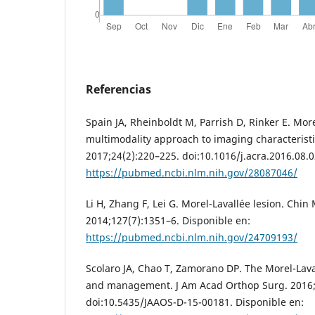
Referencias
Spain JA, Rheinboldt M, Parrish D, Rinker E. More
multimodality approach to imaging characteristi
2017;24(2):220–225. doi:10.1016/j.acra.2016.08.0
https://pubmed.ncbi.nlm.nih.gov/28087046/
Li H, Zhang F, Lei G. Morel-Lavallée lesion. Chin 
2014;127(7):1351–6. Disponible en:
https://pubmed.ncbi.nlm.nih.gov/24709193/
Scolaro JA, Chao T, Zamorano DP. The Morel-Lava
and management. J Am Acad Orthop Surg. 2016;
doi:10.5435/JAAOS-D-15-00181. Disponible en: