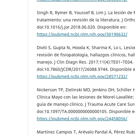
Singh R, Rymer B, Youssef B, Lim J. La lesión de 
tratamiento: una revisión de la literatura. J Ort
doi:10.1016/j.jor.2018.06.020. Disponible en:
https://pubmed.ncbi.nlm.nih.gov/30190632/
Diviti S, Gupta N, Hooda K, Sharma K, Lo L. Lesi
revisión de fisiopatología, hallazgos clínicos, h
manejo. J Clin Diagn Res. 2017;11(4):TE01–TE04.
doi:10.7860/JCDR/2017/26088.9744. Disponible e
https://pubmed.ncbi.nlm.nih.gov/28571232/
Nickerson TP, Zielinski MD, Jenkins DH, Schiller H
Clínica Mayo con las lesiones de Morel-Lavallée
guía de manejo clínico. J Trauma Acute Care Sur
doi:10.1097/TA.0000000000000105. Disponible e
https://pubmed.ncbi.nlm.nih.gov/24458056/
Martínez Campos T, Arévalo Pardal Á, Pérez Rubi