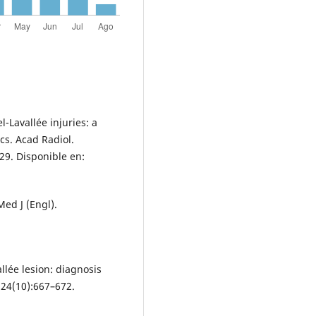
l-Lavallée injuries: a
cs. Acad Radiol.
29. Disponible en:
Med J (Engl).
llée lesion: diagnosis
24(10):667–672.