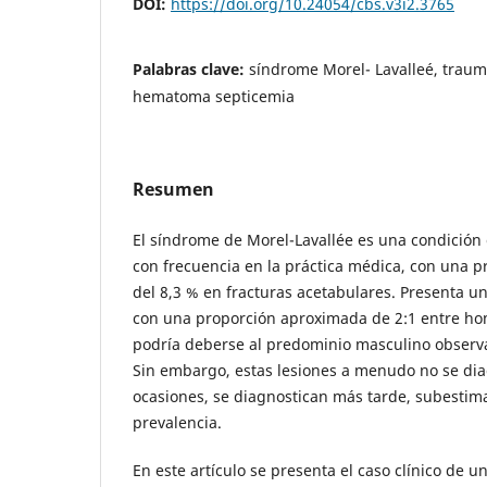
DOI:
https://doi.org/10.24054/cbs.v3i2.3765
Palabras clave:
síndrome Morel- Lavalleé, trau
hematoma septicemia
Resumen
El síndrome de Morel-Lavallée es una condición 
con frecuencia en la práctica médica, con una p
del 8,3 % en fracturas acetabulares. Presenta 
con una proporción aproximada de 2:1 entre ho
podría deberse al predominio masculino observ
Sin embargo, estas lesiones a menudo no se dia
ocasiones, se diagnostican más tarde, subestim
prevalencia.
En este artículo se presenta el caso clínico de u