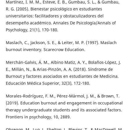
Martínez, I. M. M., Esteve, E. B., Gumbau, S. L., & Gumbau,
R. G. (2005). Bienestar psicológico en estudiantes
universitarios: facilitadores y obstaculizadores del
desempeño académico. Annales De Psicología/Annals of
Psychology, 21(1), 170-180.
Maslach, C., Jackson, S. E., & Leiter, M. P. (1997). Maslach
burnout inventory. Scarecrow Education.
Merchán-Galvis, Á. M., Albino Matiz, A. Y., Bolaños-López, J.
E., Millán, N., & Arias-Pinzón, A. A. (2018). Síndrome de
Burnout y factores asociados en estudiantes de Medicina.
Educación Médica Superior, 32(3), 172-180.
Morales-Rodríguez, F. M., Pérez-Mármol, J. M., & Brown, T.
(2019). Education burnout and engagement in occupational
therapy undergraduate students and its associated factors.
Frontiers in psychology, 10, 2889.
Obregon, M., Luo, J., Shelton, J., Blevins, T., & MacDowell, M.