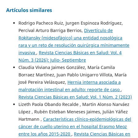
Artículos similares
Rodrigo Pacheco Ruiz, Jurgen Espinoza Rodríguez,
Percival Arturo Barriga Berrios,
Divertículo de
Rokitansky (midesofágico) una entidad nosológica
rara y un reto de resolución quirúrgica mínimamente
invasiva
,
Revista Ciencias Básicas en Salud: Vol. 4
Núm. 3 (2026): Julio- Septiembre
Claudia Viviana Jaimes González, María Camila
Borraez Martínez, Juan Pablo Unigarro Villota, María
José Pereira Velásquez,
Hernia interna asociada a
malrotación intestinal en adulto: reporte de caso
,
Revista Ciencias Básicas en Salud: Vol. 1 Núm. 2 (2023)
Lizeth Paola Obando Recalde , Martin Alonso Narváez
López , Rubén Esteban Meneses Jaimes, Julián Yáñez
Hartmann ,
Características clínico-epidemiológicas del
cáncer de cuello uterino en el hospital Erasmo Meoz
entre los años 2015-2020
,
Revista Ciencias Básicas en