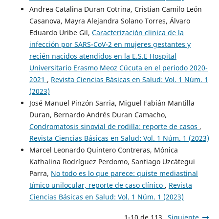
Andrea Catalina Duran Cotrina, Cristian Camilo León
Casanova, Mayra Alejandra Solano Torres, Álvaro
Eduardo Uribe Gil,
Caracterización clinica de la
infección por SARS-CoV-2 en mujeres gestantes y
recién nacidos atendidos en la E.S.E Hospital
Universitario Erasmo Meoz Cúcuta en el periodo 2020-
2021
,
Revista Ciencias Básicas en Salud: Vol. 1 Núm. 1
(2023)
José Manuel Pinzón Sarria, Miguel Fabián Mantilla
Duran, Bernardo Andrés Duran Camacho,
Condromatosis sinovial de rodilla: reporte de casos
,
Revista Ciencias Básicas en Salud: Vol. 1 Núm. 1 (2023)
Marcel Leonardo Quintero Contreras, Mónica
Kathalina Rodríguez Perdomo, Santiago Uzcátegui
Parra,
No todo es lo que parece: quiste mediastinal
tímico unilocular, reporte de caso clínico
,
Revista
Ciencias Básicas en Salud: Vol. 1 Núm. 1 (2023)
1-10 de 113
Siguiente