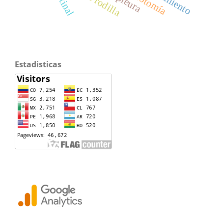
miotomía
pleura
Estadisticas