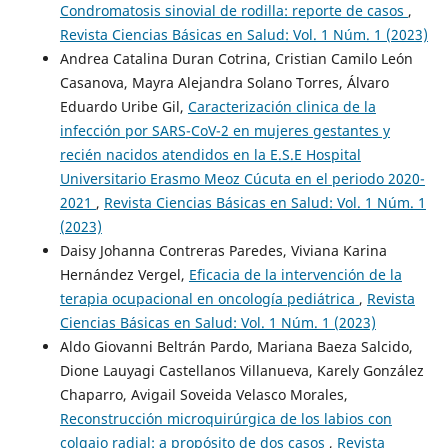
Condromatosis sinovial de rodilla: reporte de casos
,
Revista Ciencias Básicas en Salud: Vol. 1 Núm. 1 (2023)
Andrea Catalina Duran Cotrina, Cristian Camilo León
Casanova, Mayra Alejandra Solano Torres, Álvaro
Eduardo Uribe Gil,
Caracterización clinica de la
infección por SARS-CoV-2 en mujeres gestantes y
recién nacidos atendidos en la E.S.E Hospital
Universitario Erasmo Meoz Cúcuta en el periodo 2020-
2021
,
Revista Ciencias Básicas en Salud: Vol. 1 Núm. 1
(2023)
Daisy Johanna Contreras Paredes, Viviana Karina
Hernández Vergel,
Eficacia de la intervención de la
terapia ocupacional en oncología pediátrica
,
Revista
Ciencias Básicas en Salud: Vol. 1 Núm. 1 (2023)
Aldo Giovanni Beltrán Pardo, Mariana Baeza Salcido,
Dione Lauyagi Castellanos Villanueva, Karely González
Chaparro, Avigail Soveida Velasco Morales,
Reconstrucción microquirúrgica de los labios con
colgajo radial: a propósito de dos casos
,
Revista