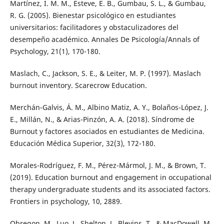
Martínez, I. M. M., Esteve, E. B., Gumbau, S. L., & Gumbau,
R. G. (2005). Bienestar psicológico en estudiantes
universitarios: facilitadores y obstaculizadores del
desempeño académico. Annales De Psicología/Annals of
Psychology, 21(1), 170-180.
Maslach, C., Jackson, S. E., & Leiter, M. P. (1997). Maslach
burnout inventory. Scarecrow Education.
Merchán-Galvis, Á. M., Albino Matiz, A. Y., Bolaños-López, J.
E., Millán, N., & Arias-Pinzón, A. A. (2018). Síndrome de
Burnout y factores asociados en estudiantes de Medicina.
Educación Médica Superior, 32(3), 172-180.
Morales-Rodríguez, F. M., Pérez-Mármol, J. M., & Brown, T.
(2019). Education burnout and engagement in occupational
therapy undergraduate students and its associated factors.
Frontiers in psychology, 10, 2889.
Obregon, M., Luo, J., Shelton, J., Blevins, T., & MacDowell, M.