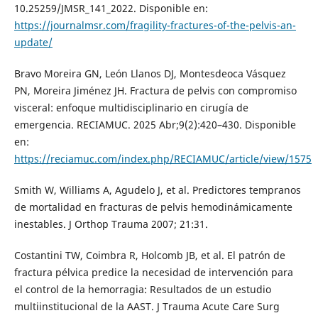
10.25259/JMSR_141_2022. Disponible en:
https://journalmsr.com/fragility-fractures-of-the-pelvis-an-
update/
Bravo Moreira GN, León Llanos DJ, Montesdeoca Vásquez
PN, Moreira Jiménez JH. Fractura de pelvis con compromiso
visceral: enfoque multidisciplinario en cirugía de
emergencia. RECIAMUC. 2025 Abr;9(2):420–430. Disponible
en:
https://reciamuc.com/index.php/RECIAMUC/article/view/1575
Smith W, Williams A, Agudelo J, et al. Predictores tempranos
de mortalidad en fracturas de pelvis hemodinámicamente
inestables. J Orthop Trauma 2007; 21:31.
Costantini TW, Coimbra R, Holcomb JB, et al. El patrón de
fractura pélvica predice la necesidad de intervención para
el control de la hemorragia: Resultados de un estudio
multiinstitucional de la AAST. J Trauma Acute Care Surg