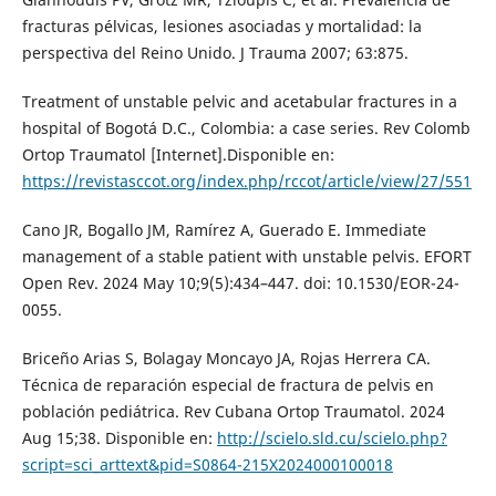
fracturas pélvicas, lesiones asociadas y mortalidad: la
perspectiva del Reino Unido. J Trauma 2007; 63:875.
Treatment of unstable pelvic and acetabular fractures in a
hospital of Bogotá D.C., Colombia: a case series. Rev Colomb
Ortop Traumatol [Internet].Disponible en:
https://revistasccot.org/index.php/rccot/article/view/27/551
Cano JR, Bogallo JM, Ramírez A, Guerado E. Immediate
management of a stable patient with unstable pelvis. EFORT
Open Rev. 2024 May 10;9(5):434–447. doi: 10.1530/EOR-24-
0055.
Briceño Arias S, Bolagay Moncayo JA, Rojas Herrera CA.
Técnica de reparación especial de fractura de pelvis en
población pediátrica. Rev Cubana Ortop Traumatol. 2024
Aug 15;38. Disponible en:
http://scielo.sld.cu/scielo.php?
script=sci_arttext&pid=S0864-215X2024000100018