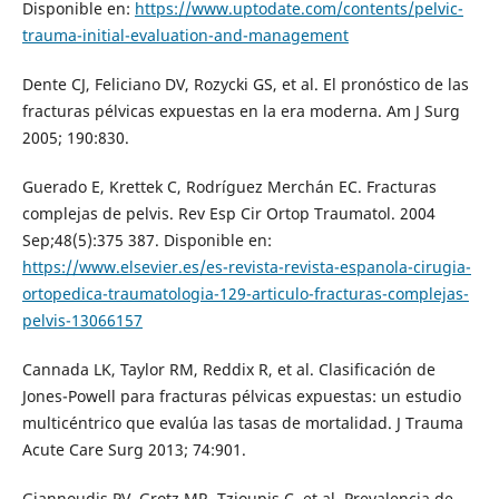
Disponible en:
https://www.uptodate.com/contents/pelvic-
trauma-initial-evaluation-and-management
Dente CJ, Feliciano DV, Rozycki GS, et al. El pronóstico de las
fracturas pélvicas expuestas en la era moderna. Am J Surg
2005; 190:830.
Guerado E, Krettek C, Rodríguez Merchán EC. Fracturas
complejas de pelvis. Rev Esp Cir Ortop Traumatol. 2004
Sep;48(5):375 387. Disponible en:
https://www.elsevier.es/es-revista-revista-espanola-cirugia-
ortopedica-traumatologia-129-articulo-fracturas-complejas-
pelvis-13066157
Cannada LK, Taylor RM, Reddix R, et al. Clasificación de
Jones-Powell para fracturas pélvicas expuestas: un estudio
multicéntrico que evalúa las tasas de mortalidad. J Trauma
Acute Care Surg 2013; 74:901.
Giannoudis PV, Grotz MR, Tzioupis C, et al. Prevalencia de