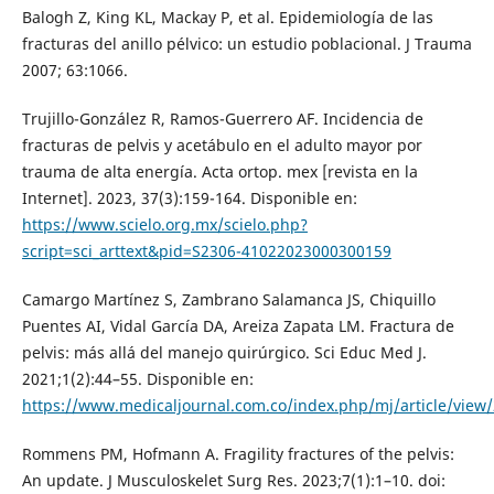
Balogh Z, King KL, Mackay P, et al. Epidemiología de las
fracturas del anillo pélvico: un estudio poblacional. J Trauma
2007; 63:1066.
Trujillo-González R, Ramos-Guerrero AF. Incidencia de
fracturas de pelvis y acetábulo en el adulto mayor por
trauma de alta energía. Acta ortop. mex [revista en la
Internet]. 2023, 37(3):159-164. Disponible en:
https://www.scielo.org.mx/scielo.php?
script=sci_arttext&pid=S2306-41022023000300159
Camargo Martínez S, Zambrano Salamanca JS, Chiquillo
Puentes AI, Vidal García DA, Areiza Zapata LM. Fractura de
pelvis: más allá del manejo quirúrgico. Sci Educ Med J.
2021;1(2):44–55. Disponible en:
https://www.medicaljournal.com.co/index.php/mj/article/view
Rommens PM, Hofmann A. Fragility fractures of the pelvis:
An update. J Musculoskelet Surg Res. 2023;7(1):1–10. doi: