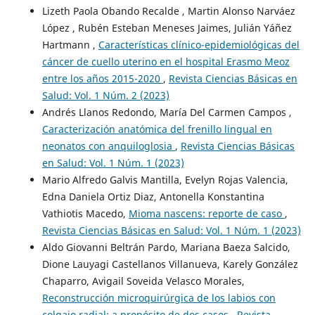
Lizeth Paola Obando Recalde , Martin Alonso Narváez
López , Rubén Esteban Meneses Jaimes, Julián Yáñez
Hartmann ,
Características clínico-epidemiológicas del
cáncer de cuello uterino en el hospital Erasmo Meoz
entre los años 2015-2020
,
Revista Ciencias Básicas en
Salud: Vol. 1 Núm. 2 (2023)
Andrés Llanos Redondo, María Del Carmen Campos ,
Caracterización anatómica del frenillo lingual en
neonatos con anquiloglosia
,
Revista Ciencias Básicas
en Salud: Vol. 1 Núm. 1 (2023)
Mario Alfredo Galvis Mantilla, Evelyn Rojas Valencia,
Edna Daniela Ortiz Diaz, Antonella Konstantina
Vathiotis Macedo,
Mioma nascens: reporte de caso
,
Revista Ciencias Básicas en Salud: Vol. 1 Núm. 1 (2023)
Aldo Giovanni Beltrán Pardo, Mariana Baeza Salcido,
Dione Lauyagi Castellanos Villanueva, Karely González
Chaparro, Avigail Soveida Velasco Morales,
Reconstrucción microquirúrgica de los labios con
colgajo radial: a propósito de dos casos
,
Revista