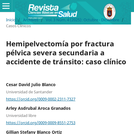
Inicio
/
Archivos
/
Vol. 3 Núm. 4 (2025): Octubre - Diciembre
/
Casos Clínicos
Hemipelvectomía por fractura
pélvica severa secundaria a
accidente de tránsito: caso clínico
Cesar David Julio Blanco
Universidad de Santander
https://orcid.org/0009-0002-2311-7327
Arley Asdrubal Aroca Granados
Universidad libre
https://orcid.org/0009-0009-8551-2753
Gillian Stefany Blanco Ortiz