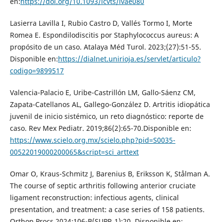
en:
https://doi.org/10.1093/icvts/ivae080
Lasierra Lavilla I, Rubio Castro D, Vallés Tormo I, Morte
Romea E. Espondilodiscitis por Staphylococcus aureus: A
propósito de un caso. Atalaya Méd Turol. 2023;(27):51-55.
Disponible en:
https://dialnet.unirioja.es/servlet/articulo?
codigo=9899517
Valencia-Palacio E, Uribe-Castrillón LM, Gallo-Sáenz CM,
Zapata-Catellanos AL, Gallego-González D. Artritis idiopática
juvenil de inicio sistémico, un reto diagnóstico: reporte de
caso. Rev Mex Pediatr. 2019;86(2):65-70.Disponible en:
https://www.scielo.org.mx/scielo.php?pid=S0035-
00522019000200065&script=sci_arttext
Omar O, Kraus-Schmitz J, Barenius B, Eriksson K, Stålman A.
The course of septic arthritis following anterior cruciate
ligament reconstruction: infectious agents, clinical
presentation, and treatment: a case series of 158 patients.
Orthop Procs.2024;106-B(SUPP_1):20. Disponible en: