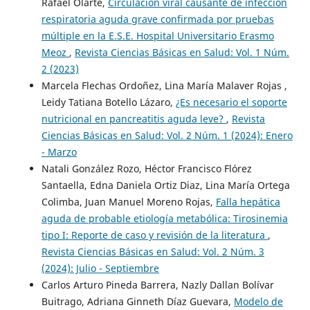
Rafael Olarte,
Circulación viral causante de infección
respiratoria aguda grave confirmada por pruebas
múltiple en la E.S.E. Hospital Universitario Erasmo
Meoz
,
Revista Ciencias Básicas en Salud: Vol. 1 Núm.
2 (2023)
Marcela Flechas Ordoñez, Lina María Malaver Rojas ,
Leidy Tatiana Botello Lázaro,
¿Es necesario el soporte
nutricional en pancreatitis aguda leve?
,
Revista
Ciencias Básicas en Salud: Vol. 2 Núm. 1 (2024): Enero
- Marzo
Natali González Rozo, Héctor Francisco Flórez
Santaella, Edna Daniela Ortiz Diaz, Lina María Ortega
Colimba, Juan Manuel Moreno Rojas,
Falla hepática
aguda de probable etiología metabólica: Tirosinemia
tipo I: Reporte de caso y revisión de la literatura
,
Revista Ciencias Básicas en Salud: Vol. 2 Núm. 3
(2024): Julio - Septiembre
Carlos Arturo Pineda Barrera, Nazly Dallan Bolívar
Buitrago, Adriana Ginneth Díaz Guevara,
Modelo de