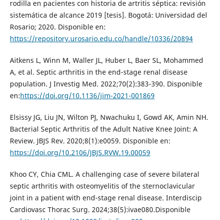
rodilla en pacientes con historia de artritis séptica: revisión
sistemática de alcance 2019 [tesis]. Bogotá: Universidad del
Rosario; 2020. Disponible en:
https://repository.urosario.edu.co/handle/10336/20894
Aitkens L, Winn M, Waller JL, Huber L, Baer SL, Mohammed
A, et al. Septic arthritis in the end-stage renal disease
population. J Investig Med. 2022;70(2):383-390. Disponible
en:
https://doi.org/10.1136/jim-2021-001869
Elsissy JG, Liu JN, Wilton PJ, Nwachuku I, Gowd AK, Amin NH.
Bacterial Septic Arthritis of the Adult Native Knee Joint: A
Review. JBJS Rev. 2020;8(1):e0059. Disponible en:
https://doi.org/10.2106/JBJS.RVW.19.00059
Khoo CY, Chia CML. A challenging case of severe bilateral
septic arthritis with osteomyelitis of the sternoclavicular
joint in a patient with end-stage renal disease. Interdiscip
Cardiovasc Thorac Surg. 2024;38(5):ivae080.Disponible