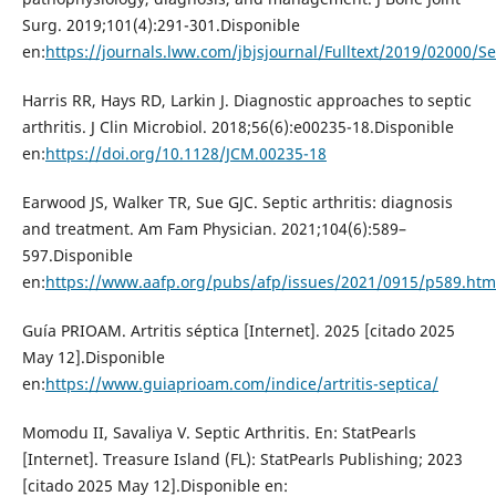
Surg. 2019;101(4):291-301.Disponible
en:
https://journals.lww.com/jbjsjournal/Fulltext/2019/02000/Se
Harris RR, Hays RD, Larkin J. Diagnostic approaches to septic
arthritis. J Clin Microbiol. 2018;56(6):e00235-18.Disponible
en:
https://doi.org/10.1128/JCM.00235-18
Earwood JS, Walker TR, Sue GJC. Septic arthritis: diagnosis
and treatment. Am Fam Physician. 2021;104(6):589–
597.Disponible
en:
https://www.aafp.org/pubs/afp/issues/2021/0915/p589.htm
Guía PRIOAM. Artritis séptica [Internet]. 2025 [citado 2025
May 12].Disponible
en:
https://www.guiaprioam.com/indice/artritis-septica/
Momodu II, Savaliya V. Septic Arthritis. En: StatPearls
[Internet]. Treasure Island (FL): StatPearls Publishing; 2023
[citado 2025 May 12].Disponible en: