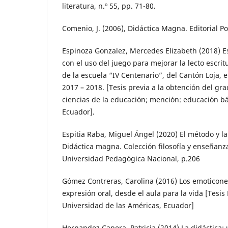
literatura, n.º 55, pp. 71-80.
Comenio, J. (2006), Didáctica Magna. Editorial P
Espinoza Gonzalez, Mercedes Elizabeth (2018) E
con el uso del juego para mejorar la lecto escri
de la escuela “IV Centenario”, del Cantón Loja, 
2017 – 2018. [Tesis previa a la obtención del gr
ciencias de la educación; mención: educación bá
Ecuador].
Espitia Raba, Miguel Ángel (2020) El método y la
Didáctica magna. Colección filosofía y enseñanza d
Universidad Pedagógica Nacional, p.206
Gómez Contreras, Carolina (2016) Los emoticones 
expresión oral, desde el aula para la vida [Tesi
Universidad de las Américas, Ecuador]
Hernandez Capera, Patricia (2014) La didáctica: