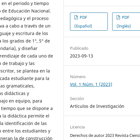
 en el periodo y tiempo
o de Educación Nacional.
PDF
PDF
 pedagógica y el proceso
eva a cabo a través de un
(Español)
(Inglés)
nguaje y escritura de los
 a los grados de 1°, 5° de
undaria), y diseñar
Publicado
prendizaje de cada uno de
2023-09-13
n de trabajo y las
scritor, se plantea en la
Número
 cada estudiante para la
Vol. 1 Núm. 1 (2023)
ías gramaticales,
s didácticas y
Sección
abajo en equipo, para
Artículos de Investigación
y tiempo que se dispone a
 la didáctica permite el
la identificación de las
Licencia
n entre los estudiantes y
Derechos de autor 2023 Revista Cienc
eneran la de construcción