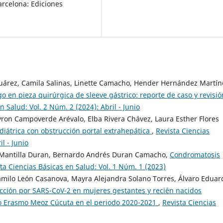
arcelona: Ediciones
Suárez, Camila Salinas, Linette Camacho, Hender Hernández Martín
 en pieza quirúrgica de sleeve gástrico: reporte de caso y revisió
n Salud: Vol. 2 Núm. 2 (2024): Abril - Junio
Byron Campoverde Arévalo, Elba Rivera Chávez, Laura Esther Flores
iátrica con obstrucción portal extrahepática
,
Revista Ciencias
l - Junio
n Mantilla Duran, Bernardo Andrés Duran Camacho,
Condromatosis
ta Ciencias Básicas en Salud: Vol. 1 Núm. 1 (2023)
Camilo León Casanova, Mayra Alejandra Solano Torres, Álvaro Eduar
fección por SARS-CoV-2 en mujeres gestantes y recién nacidos
rio Erasmo Meoz Cúcuta en el periodo 2020-2021
,
Revista Ciencias