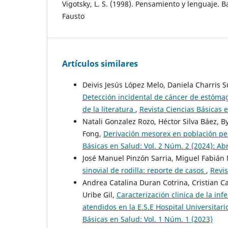
Vigotsky, L. S. (1998). Pensamiento y lenguaje. B
Fausto
Artículos similares
Deivis Jesús López Melo, Daniela Charris 
Detección incidental de cáncer de estómago
de la literatura
,
Revista Ciencias Básicas e
Natali Gonzalez Rozo, Héctor Silva Báez, 
Fong,
Derivación mesorex en población ped
Básicas en Salud: Vol. 2 Núm. 2 (2024): Abri
José Manuel Pinzón Sarria, Miguel Fabiá
sinovial de rodilla: reporte de casos
,
Revis
Andrea Catalina Duran Cotrina, Cristian 
Uribe Gil,
Caracterización clinica de la in
atendidos en la E.S.E Hospital Universita
Básicas en Salud: Vol. 1 Núm. 1 (2023)