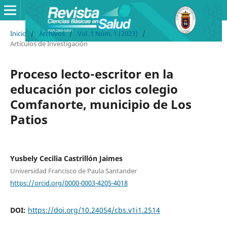
Inicio
/
Archivos
/
Vol. 1 Núm. 1 (2023)
/
Artículos de Investigación
Proceso lecto-escritor en la
educación por ciclos colegio
Comfanorte, municipio de Los
Patios
Yusbely Cecilia Castrillón Jaimes
Universidad Francisco de Paula Santander
https://orcid.org/0000-0003-4205-4018
DOI:
https://doi.org/10.24054/cbs.v1i1.2514