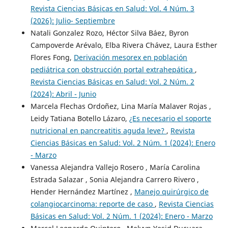
Revista Ciencias Básicas en Salud: Vol. 4 Núm. 3
(2026): Julio- Septiembre
Natali Gonzalez Rozo, Héctor Silva Báez, Byron
Campoverde Arévalo, Elba Rivera Chávez, Laura Esther
Flores Fong,
Derivación mesorex en población
pediátrica con obstrucción portal extrahepática
,
Revista Ciencias Básicas en Salud: Vol. 2 Núm. 2
(2024): Abril - Junio
Marcela Flechas Ordoñez, Lina María Malaver Rojas ,
Leidy Tatiana Botello Lázaro,
¿Es necesario el soporte
nutricional en pancreatitis aguda leve?
,
Revista
Ciencias Básicas en Salud: Vol. 2 Núm. 1 (2024): Enero
- Marzo
Vanessa Alejandra Vallejo Rosero , María Carolina
Estrada Salazar , Sonia Alejandra Carrero Rivero ,
Hender Hernández Martínez ,
Manejo quirúrgico de
colangiocarcinoma: reporte de caso
,
Revista Ciencias
Básicas en Salud: Vol. 2 Núm. 1 (2024): Enero - Marzo