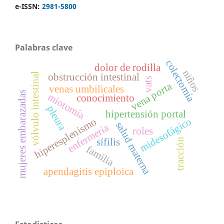
e-ISSN:
2981-5800
Palabras clave
colectomía
dolor de rodilla
niños
vólvulo intestinal
obstrucción intestinal
vats
vena porta
venas umbilicales
mujeres embarazadas
miotomía
conocimiento
pleura
hipertensión portal
midesofágico
hiperesplenismo
salud materna
enfermería
roles
sífilis
tracción
familia
apendagitis epiploica