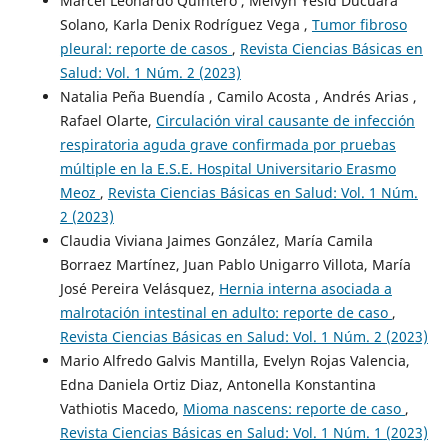
Marcel Leonardo Quintero , Melvyn Yesid Ducuara
Solano, Karla Denix Rodríguez Vega ,
Tumor fibroso
pleural: reporte de casos
,
Revista Ciencias Básicas en
Salud: Vol. 1 Núm. 2 (2023)
Natalia Peña Buendía , Camilo Acosta , Andrés Arias ,
Rafael Olarte,
Circulación viral causante de infección
respiratoria aguda grave confirmada por pruebas
múltiple en la E.S.E. Hospital Universitario Erasmo
Meoz
,
Revista Ciencias Básicas en Salud: Vol. 1 Núm.
2 (2023)
Claudia Viviana Jaimes González, María Camila
Borraez Martínez, Juan Pablo Unigarro Villota, María
José Pereira Velásquez,
Hernia interna asociada a
malrotación intestinal en adulto: reporte de caso
,
Revista Ciencias Básicas en Salud: Vol. 1 Núm. 2 (2023)
Mario Alfredo Galvis Mantilla, Evelyn Rojas Valencia,
Edna Daniela Ortiz Diaz, Antonella Konstantina
Vathiotis Macedo,
Mioma nascens: reporte de caso
,
Revista Ciencias Básicas en Salud: Vol. 1 Núm. 1 (2023)