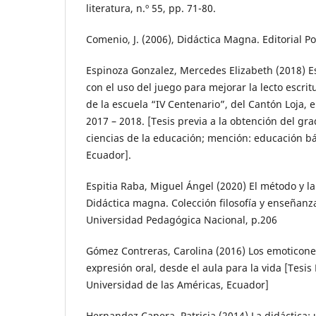
literatura, n.º 55, pp. 71-80.
Comenio, J. (2006), Didáctica Magna. Editorial P
Espinoza Gonzalez, Mercedes Elizabeth (2018) E
con el uso del juego para mejorar la lecto escri
de la escuela “IV Centenario”, del Cantón Loja, 
2017 – 2018. [Tesis previa a la obtención del gr
ciencias de la educación; mención: educación bá
Ecuador].
Espitia Raba, Miguel Ángel (2020) El método y la
Didáctica magna. Colección filosofía y enseñanza d
Universidad Pedagógica Nacional, p.206
Gómez Contreras, Carolina (2016) Los emoticones 
expresión oral, desde el aula para la vida [Tesi
Universidad de las Américas, Ecuador]
Hernandez Capera, Patricia (2014) La didáctica: