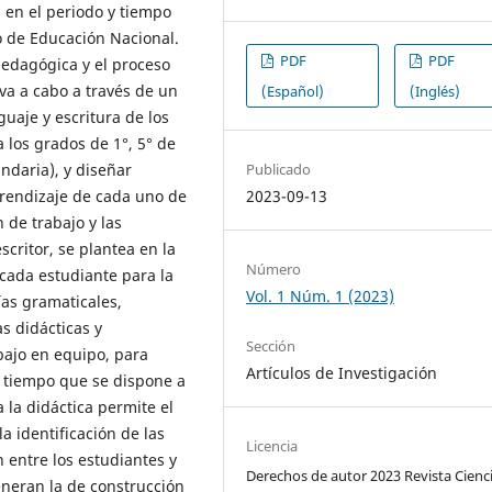
 en el periodo y tiempo
o de Educación Nacional.
PDF
PDF
 pedagógica y el proceso
eva a cabo a través de un
(Español)
(Inglés)
nguaje y escritura de los
 a los grados de 1°, 5° de
undaria), y diseñar
Publicado
prendizaje de cada uno de
2023-09-13
n de trabajo y las
scritor, se plantea en la
Número
 cada estudiante para la
Vol. 1 Núm. 1 (2023)
ías gramaticales,
s didácticas y
Sección
abajo en equipo, para
Artículos de Investigación
y tiempo que se dispone a
 la didáctica permite el
la identificación de las
Licencia
n entre los estudiantes y
Derechos de autor 2023 Revista Cienc
eneran la de construcción