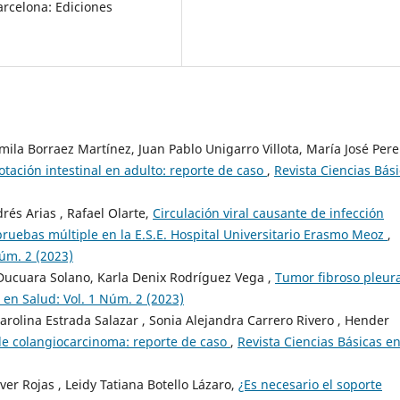
arcelona: Ediciones
ila Borraez Martínez, Juan Pablo Unigarro Villota, María José Pere
otación intestinal en adulto: reporte de caso
,
Revista Ciencias Bás
rés Arias , Rafael Olarte,
Circulación viral causante de infección
ruebas múltiple en la E.S.E. Hospital Universitario Erasmo Meoz
,
Núm. 2 (2023)
Ducuara Solano, Karla Denix Rodríguez Vega ,
Tumor fibroso pleura
 en Salud: Vol. 1 Núm. 2 (2023)
arolina Estrada Salazar , Sonia Alejandra Carrero Rivero , Hender
de colangiocarcinoma: reporte de caso
,
Revista Ciencias Básicas e
er Rojas , Leidy Tatiana Botello Lázaro,
¿Es necesario el soporte