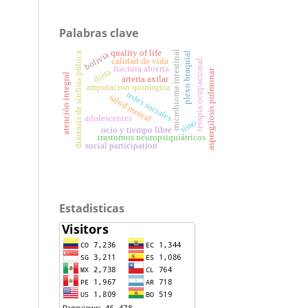
Palabras clave
quality of life
microbioma intestinal
diástasis de sínfisis púbica
bolivia
plexo braquial
calidad de vida
terapia ocupacional
fractura abierta
dieta
aspergilosis pulmonar
atención integral
arteria axilar
amputación quirúrgica
redes sociales
salud mental
adolescentes
timo
ocio y tiempo libre
trastornos neuropsiquiátricos
social participation
Estadisticas