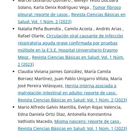
Marcel Leonardo Quintero , Melvyn Yesid Ducuara
Solano, Karla Denix Rodríguez Vega ,
Tumor fibroso
pleural: reporte de casos
,
Revista Ciencias Básicas en
Salud: Vol. 1 Núm. 2 (2023)
Natalia Peña Buendía , Camilo Acosta , Andrés Arias ,
Rafael Olarte,
Circulación viral causante de infección
respiratoria aguda grave confirmada por pruebas
múltiple en la E.S.E. Hospital Universitario Erasmo
Meoz
,
Revista Ciencias Básicas en Salud: Vol. 1 Núm.
2 (2023)
Claudia Viviana Jaimes González, María Camila
Borraez Martínez, Juan Pablo Unigarro Villota, María
José Pereira Velásquez,
Hernia interna asociada a
malrotación intestinal en adulto: reporte de caso
,
Revista Ciencias Básicas en Salud: Vol. 1 Núm. 2 (2023)
Mario Alfredo Galvis Mantilla, Evelyn Rojas Valencia,
Edna Daniela Ortiz Diaz, Antonella Konstantina
Vathiotis Macedo,
Mioma nascens: reporte de caso
,
Revista Ciencias Básicas en Salud: Vol. 1 Núm. 1 (2023)