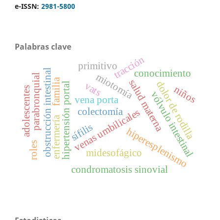
e-ISSN:
2981-5800
Palabras clave
tracción
primitivo
conocimiento
obstrucción intestinal
miotomía
parabronquial
familia
salud materna
dolor de rodilla
vats
hipertensión portal
niños
adolescentes
vólvulo intestinal
vena porta
colectomía
venas umbilicales
enfermería
sífilis
hiperesplenismo
roles
midesofágico
condromatosis sinovial