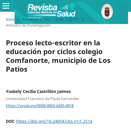
Inicio
/
Archivos
/
Vol. 1 Núm. 1 (2023)
/
Artículos de Investigación
Proceso lecto-escritor en la
educación por ciclos colegio
Comfanorte, municipio de Los
Patios
Yusbely Cecilia Castrillón Jaimes
Universidad Francisco de Paula Santander
https://orcid.org/0000-0003-4205-4018
DOI:
https://doi.org/10.24054/cbs.v1i1.2514