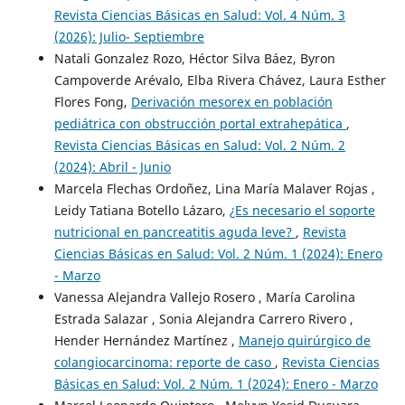
Revista Ciencias Básicas en Salud: Vol. 4 Núm. 3
(2026): Julio- Septiembre
Natali Gonzalez Rozo, Héctor Silva Báez, Byron
Campoverde Arévalo, Elba Rivera Chávez, Laura Esther
Flores Fong,
Derivación mesorex en población
pediátrica con obstrucción portal extrahepática
,
Revista Ciencias Básicas en Salud: Vol. 2 Núm. 2
(2024): Abril - Junio
Marcela Flechas Ordoñez, Lina María Malaver Rojas ,
Leidy Tatiana Botello Lázaro,
¿Es necesario el soporte
nutricional en pancreatitis aguda leve?
,
Revista
Ciencias Básicas en Salud: Vol. 2 Núm. 1 (2024): Enero
- Marzo
Vanessa Alejandra Vallejo Rosero , María Carolina
Estrada Salazar , Sonia Alejandra Carrero Rivero ,
Hender Hernández Martínez ,
Manejo quirúrgico de
colangiocarcinoma: reporte de caso
,
Revista Ciencias
Básicas en Salud: Vol. 2 Núm. 1 (2024): Enero - Marzo