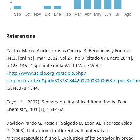
Referencias
Castro, María. Ácidos grasos Omega 3: Beneficios y Fuentes.
INCI. [online]. mar. 2002, vol.27, no.3 [citado 07 Enero 2011],
p.128-136. Disponible en la World Wide Web:
<
http://www.scielo.org.ve/scielo.php?
script=sci_arttext&pid=S037818442002000300005&lng=es&nrm=
ISSN0378-1844.
Cayot, N. (2007): Sensory quality of traditional foods. Food
Chemistry, 101 (1), 154-162.
Davidov-Pardo G, Rocía P, Salgado D, León AE, Pedroza-Islas
R. (2008). Utilization of different wall materials to
microencapsulate fi shoil. Evaluation of its behavior in bread