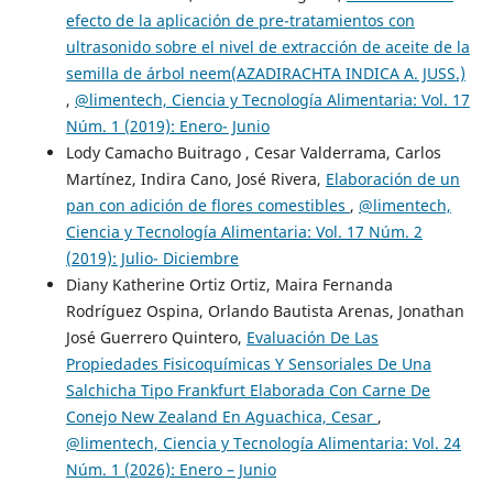
efecto de la aplicación de pre-tratamientos con
ultrasonido sobre el nivel de extracción de aceite de la
semilla de árbol neem(AZADIRACHTA INDICA A. JUSS.)
,
@limentech, Ciencia y Tecnología Alimentaria: Vol. 17
Núm. 1 (2019): Enero- Junio
Lody Camacho Buitrago , Cesar Valderrama, Carlos
Martínez, Indira Cano, José Rivera,
Elaboración de un
pan con adición de flores comestibles
,
@limentech,
Ciencia y Tecnología Alimentaria: Vol. 17 Núm. 2
(2019): Julio- Diciembre
Diany Katherine Ortiz Ortiz, Maira Fernanda
Rodríguez Ospina, Orlando Bautista Arenas, Jonathan
José Guerrero Quintero,
Evaluación De Las
Propiedades Fisicoquímicas Y Sensoriales De Una
Salchicha Tipo Frankfurt Elaborada Con Carne De
Conejo New Zealand En Aguachica, Cesar
,
@limentech, Ciencia y Tecnología Alimentaria: Vol. 24
Núm. 1 (2026): Enero – Junio