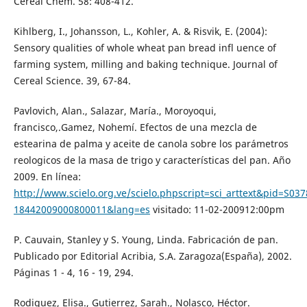
Cereal Chem. 58: 408-412.
Kihlberg, I., Johansson, L., Kohler, A. & Risvik, E. (2004):
Sensory qualities of whole wheat pan bread infl uence of
farming system, milling and baking technique. Journal of
Cereal Science. 39, 67-84.
Pavlovich, Alan., Salazar, María., Moroyoqui,
francisco,.Gamez, Nohemí. Efectos de una mezcla de
estearina de palma y aceite de canola sobre los parámetros
reologicos de la masa de trigo y características del pan. Año
2009. En línea:
http://www.scielo.org.ve/scielo.phpscript=sci_arttext&pid=S037
18442009000800011&lang=es
visitado: 11-02-200912:00pm
P. Cauvain, Stanley y S. Young, Linda. Fabricación de pan.
Publicado por Editorial Acribia, S.A. Zaragoza(España), 2002.
Páginas 1 - 4, 16 - 19, 294.
Rodiguez, Elisa., Gutierrez, Sarah., Nolasco, Héctor.