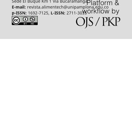
Sede El Buque Km 1 Vía Bucaramanga.
E-mail:
revista.alimentech@unipamplona.edu.co
p-ISSN:
1692-7125,
L-ISSN:
2711-3035