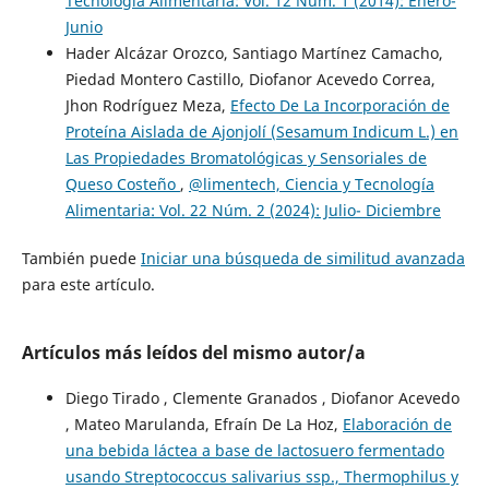
Tecnología Alimentaria: Vol. 12 Núm. 1 (2014): Enero-
Junio
Hader Alcázar Orozco, Santiago Martínez Camacho,
Piedad Montero Castillo, Diofanor Acevedo Correa,
Jhon Rodríguez Meza,
Efecto De La Incorporación de
Proteína Aislada de Ajonjolí (Sesamum Indicum L.) en
Las Propiedades Bromatológicas y Sensoriales de
Queso Costeño
,
@limentech, Ciencia y Tecnología
Alimentaria: Vol. 22 Núm. 2 (2024): Julio- Diciembre
También puede
Iniciar una búsqueda de similitud avanzada
para este artículo.
Artículos más leídos del mismo autor/a
Diego Tirado , Clemente Granados , Diofanor Acevedo
, Mateo Marulanda, Efraín De La Hoz,
Elaboración de
una bebida láctea a base de lactosuero fermentado
usando Streptococcus salivarius ssp., Thermophilus y