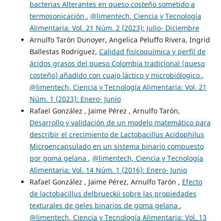
bacterias Alterantes en queso costeño sometido a
termosonicación
,
@limentech, Ciencia y Tecnología
Alimentaria: Vol. 21 Núm. 2 (2023): Julio- Diciembre
Arnulfo Tarón Dunoyer, Angelica Peluffo Rivera, Ingrid
Ballestas Rodríguez,
Calidad fisicoquímica y perfil de
ácidos grasos del queso Colombia tradicional (queso
costeño) añadido con cuajo láctico y microbiólogico
,
@limentech, Ciencia y Tecnología Alimentaria: Vol. 21
Núm. 1 (2023): Enero- Junio
Rafael González , Jaime Pérez , Arnulfo Tarón,
Desarrollo y validación de un modelo matemático para
describir el crecimiento de Lactobacillus Acidophilus
Microencapsulado en un sistema binario compuesto
por goma gelana
,
@limentech, Ciencia y Tecnología
Alimentaria: Vol. 14 Núm. 1 (2016): Enero- Junio
Rafael González , Jaime Pérez, Arnulfo Tarón ,
Efecto
de lactobacillus delbrueckii sobre las propiedades
texturales de geles binarios de goma gelana
,
@limentech, Ciencia y Tecnología Alimentaria: Vol. 13