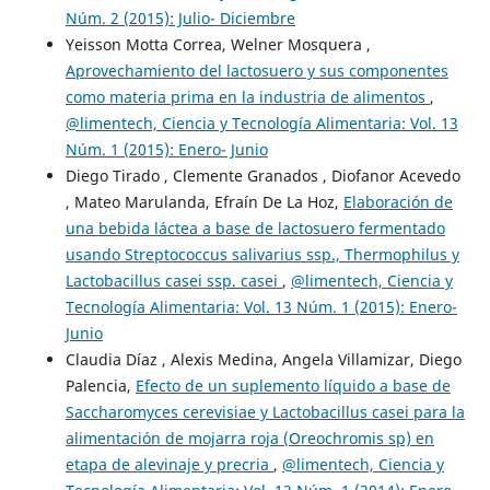
Núm. 2 (2015): Julio- Diciembre
Yeisson Motta Correa, Welner Mosquera ,
Aprovechamiento del lactosuero y sus componentes
como materia prima en la industria de alimentos
,
@limentech, Ciencia y Tecnología Alimentaria: Vol. 13
Núm. 1 (2015): Enero- Junio
Diego Tirado , Clemente Granados , Diofanor Acevedo
, Mateo Marulanda, Efraín De La Hoz,
Elaboración de
una bebida láctea a base de lactosuero fermentado
usando Streptococcus salivarius ssp., Thermophilus y
Lactobacillus casei ssp. casei
,
@limentech, Ciencia y
Tecnología Alimentaria: Vol. 13 Núm. 1 (2015): Enero-
Junio
Claudia Díaz , Alexis Medina, Angela Villamizar, Diego
Palencia,
Efecto de un suplemento líquido a base de
Saccharomyces cerevisiae y Lactobacillus casei para la
alimentación de mojarra roja (Oreochromis sp) en
etapa de alevinaje y precria
,
@limentech, Ciencia y