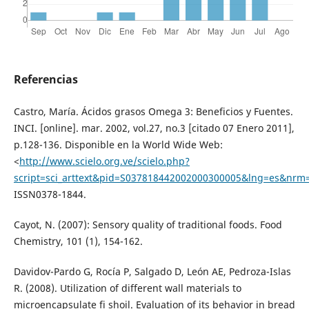
Referencias
Castro, María. Ácidos grasos Omega 3: Beneficios y Fuentes.
INCI. [online]. mar. 2002, vol.27, no.3 [citado 07 Enero 2011],
p.128-136. Disponible en la World Wide Web:
<
http://www.scielo.org.ve/scielo.php?
script=sci_arttext&pid=S037818442002000300005&lng=es&nrm=
ISSN0378-1844.
Cayot, N. (2007): Sensory quality of traditional foods. Food
Chemistry, 101 (1), 154-162.
Davidov-Pardo G, Rocía P, Salgado D, León AE, Pedroza-Islas
R. (2008). Utilization of different wall materials to
microencapsulate fi shoil. Evaluation of its behavior in bread