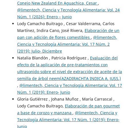
Conejo New Zealand En Aguachica, Cesar
,
@limentech, Ciencia y Tecnología Alimentaria: Vol. 24
Núm. 1 (2026): Enero – Junio
Lody Camacho Buitrago , Cesar Valderrama, Carlos
Martínez, Indira Cano, José Rivera,
Elaboración de un
pan con adición de flores comestibles
,
@limentech,
Ciencia y Tecnología Alimentaria: Vol. 17 Núm. 2
(2019): Julio- Diciembre
Natalia Blandón , Patricia Rodríguez ,
Evaluación del
efecto de la aplicación de pre-tratamientos con
ultrasonido sobre el nivel de extracción de aceite de la
semilla de árbol neem(AZADIRACHTA INDICA A. JUSS.)
,
@limentech, Ciencia y Tecnología Alimentaria: Vol. 17
Núm. 1 (2019): Enero- Junio
Gloria Gutiérrez , Johana Muñoz , María Carrascal ,
Lody Camacho Buitrago,
Elaboración de pan gourmet
a base de corozo y manzana
,
@limentech, Ciencia y
Tecnología Alimentaria: Vol. 17 Núm. 1 (2019): Enero-
Junio