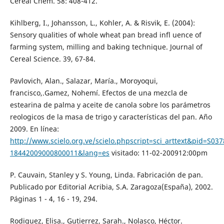
Cereal Chem. 58: 408-412.
Kihlberg, I., Johansson, L., Kohler, A. & Risvik, E. (2004):
Sensory qualities of whole wheat pan bread infl uence of
farming system, milling and baking technique. Journal of
Cereal Science. 39, 67-84.
Pavlovich, Alan., Salazar, María., Moroyoqui,
francisco,.Gamez, Nohemí. Efectos de una mezcla de
estearina de palma y aceite de canola sobre los parámetros
reologicos de la masa de trigo y características del pan. Año
2009. En línea:
http://www.scielo.org.ve/scielo.phpscript=sci_arttext&pid=S037
18442009000800011&lang=es
visitado: 11-02-200912:00pm
P. Cauvain, Stanley y S. Young, Linda. Fabricación de pan.
Publicado por Editorial Acribia, S.A. Zaragoza(España), 2002.
Páginas 1 - 4, 16 - 19, 294.
Rodiguez, Elisa., Gutierrez, Sarah., Nolasco, Héctor.