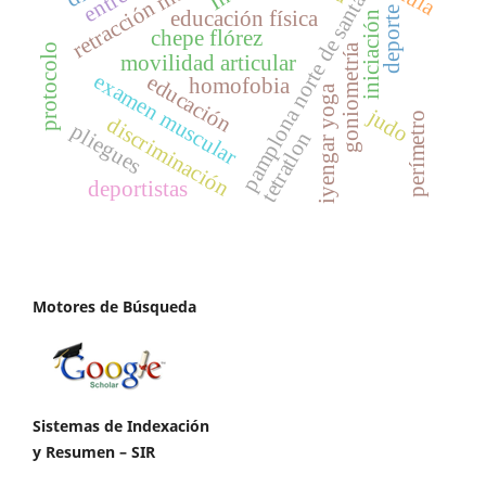
retracción muscular
pamplona norte de santader
deporte
educación física
iniciación
chepe flórez
goniometría
protocolo
movilidad articular
examen muscular
educación
homofobia
iyengar yoga
judo
perímetro
discriminación
pliegues
tetratlon
deportistas
Motores de Búsqueda
Sistemas de Indexación
y Resumen – SIR