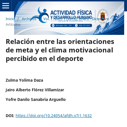
Inicio
/
Archivos
/
Vol. 7 Núm. 1 (2016): Enero - Diciembre
/
Artículos
Relación entre las orientaciones
de meta y el clima motivacional
percibido en el deporte
Zulma Yolima Daza
Jairo Alberto Flórez Villamizar
Yofre Danilo Sanabria Arguello
DOI:
https://doi.org/10.24054/afdh.v7i1.1632