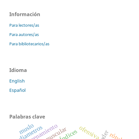
Información
Para lectores/as
Para autores/as
Para bibliotecarios/as
Idioma
English
Español
Palabras clave
muslo
entrenamiento
diametros
ofensiva
Índices
rótula