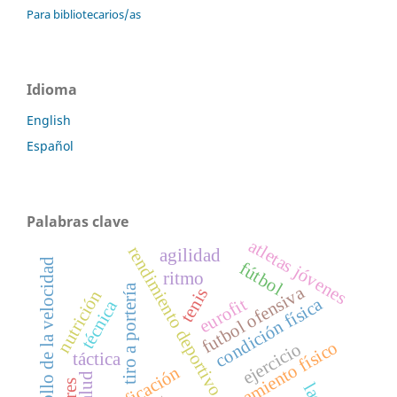
Para bibliotecarios/as
Idioma
English
Español
Palabras clave
atletas jóvenes
rendimiento deportivo
agilidad
desarrollo de la velocidad
fútbol
ritmo
tiro a portería
futbol ofensiva
tenis
nutrición
condición física
eurofit
técnica
entrenamiento físico
ejercicio
táctica
planificación
salud