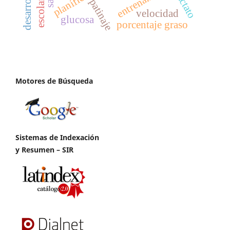
escolares
lactato
patinaje
velocidad
glucosa
porcentaje graso
Motores de Búsqueda
Sistemas de Indexación
y Resumen – SIR