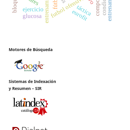
fútbol
futbol ofensiva
táctica
ejercicio
eurofit
glucosa
Motores de Búsqueda
Sistemas de Indexación
y Resumen – SIR