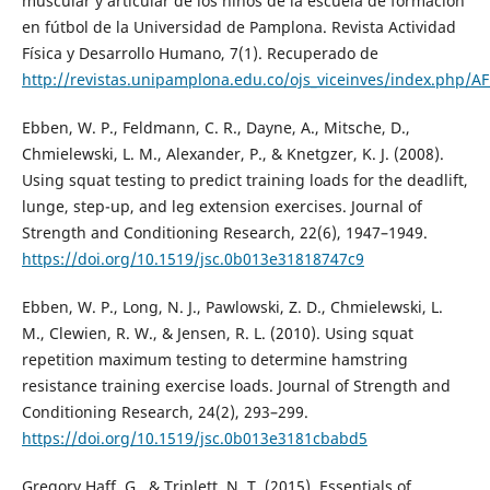
muscular y articular de los niños de la escuela de formación
en fútbol de la Universidad de Pamplona. Revista Actividad
Física y Desarrollo Humano, 7(1). Recuperado de
http://revistas.unipamplona.edu.co/ojs_viceinves/index.php/A
Ebben, W. P., Feldmann, C. R., Dayne, A., Mitsche, D.,
Chmielewski, L. M., Alexander, P., & Knetgzer, K. J. (2008).
Using squat testing to predict training loads for the deadlift,
lunge, step-up, and leg extension exercises. Journal of
Strength and Conditioning Research, 22(6), 1947–1949.
https://doi.org/10.1519/jsc.0b013e31818747c9
Ebben, W. P., Long, N. J., Pawlowski, Z. D., Chmielewski, L.
M., Clewien, R. W., & Jensen, R. L. (2010). Using squat
repetition maximum testing to determine hamstring
resistance training exercise loads. Journal of Strength and
Conditioning Research, 24(2), 293–299.
https://doi.org/10.1519/jsc.0b013e3181cbabd5
Gregory Haff, G., & Triplett, N. T. (2015). Essentials of