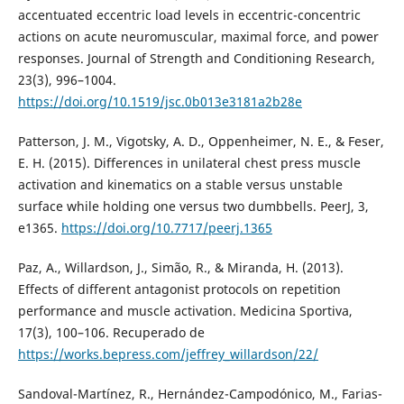
accentuated eccentric load levels in eccentric-concentric
actions on acute neuromuscular, maximal force, and power
responses. Journal of Strength and Conditioning Research,
23(3), 996–1004.
https://doi.org/10.1519/jsc.0b013e3181a2b28e
Patterson, J. M., Vigotsky, A. D., Oppenheimer, N. E., & Feser,
E. H. (2015). Differences in unilateral chest press muscle
activation and kinematics on a stable versus unstable
surface while holding one versus two dumbbells. PeerJ, 3,
e1365.
https://doi.org/10.7717/peerj.1365
Paz, A., Willardson, J., Simão, R., & Miranda, H. (2013).
Effects of different antagonist protocols on repetition
performance and muscle activation. Medicina Sportiva,
17(3), 100–106. Recuperado de
https://works.bepress.com/jeffrey_willardson/22/
Sandoval-Martínez, R., Hernández-Campodónico, M., Farias-