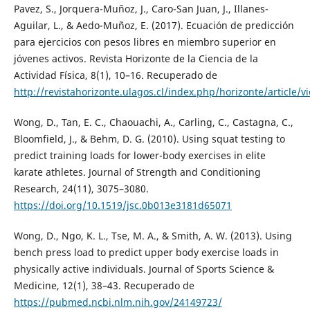
Pavez, S., Jorquera-Muñoz, J., Caro-San Juan, J., Illanes-
Aguilar, L., & Aedo-Muñoz, E. (2017). Ecuación de predicción
para ejercicios con pesos libres en miembro superior en
jóvenes activos. Revista Horizonte de la Ciencia de la
Actividad Física, 8(1), 10–16. Recuperado de
http://revistahorizonte.ulagos.cl/index.php/horizonte/article/v
Wong, D., Tan, E. C., Chaouachi, A., Carling, C., Castagna, C.,
Bloomfield, J., & Behm, D. G. (2010). Using squat testing to
predict training loads for lower-body exercises in elite
karate athletes. Journal of Strength and Conditioning
Research, 24(11), 3075–3080.
https://doi.org/10.1519/jsc.0b013e3181d65071
Wong, D., Ngo, K. L., Tse, M. A., & Smith, A. W. (2013). Using
bench press load to predict upper body exercise loads in
physically active individuals. Journal of Sports Science &
Medicine, 12(1), 38–43. Recuperado de
https://pubmed.ncbi.nlm.nih.gov/24149723/