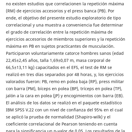
no existen estudios que correlacionen la repetición máxima
(RM) de ejercicios accesorios y el press banca (PB). Por
ende, el objetivo del presente estudio exploratorio de tipo
correlacional y una muestra a conveniencia fue determinar
el grado de correlación entre la repetición máxima de
ejercicios accesorios de miembros superiores y la repetición
máxima en PB en sujetos practicantes de musculación.
Participaron voluntariamente catorce hombres sanos (edad
22,45±2,45 años, talla 1,69±0,07 m, masa corporal de
66,5±13,11 kg) capacitados en el EFS, el test de RM se
realizó en tres días separados por 48 horas, y, los ejercicios
valorados fueron: PB, remo en polea baja (RP), press militar
con barra (PM), bíceps en polea (BP), tríceps en polea (TP),
jalón a la cara en polea (JP) y encogimientos con barra (EB).
El análisis de los datos se realizó en el paquete estadístico
IBM SPSS V.22 con un nivel de confianza del 95% en el cual
se aplicó la prueba de normalidad (Shapiro-wilk) y el
coeficiente correlacional de Pearson teniendo en cuenta
para la significancia un p-valor de 0,05. Los resultados de la