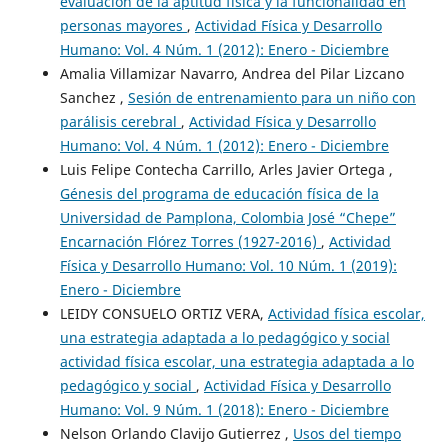
evaluación de la aptitud física y la funcionalidad en
personas mayores
,
Actividad Física y Desarrollo
Humano: Vol. 4 Núm. 1 (2012): Enero - Diciembre
Amalia Villamizar Navarro, Andrea del Pilar Lizcano
Sanchez ,
Sesión de entrenamiento para un niño con
parálisis cerebral
,
Actividad Física y Desarrollo
Humano: Vol. 4 Núm. 1 (2012): Enero - Diciembre
Luis Felipe Contecha Carrillo, Arles Javier Ortega ,
Génesis del programa de educación física de la
Universidad de Pamplona, Colombia José “Chepe”
Encarnación Flórez Torres (1927-2016)
,
Actividad
Física y Desarrollo Humano: Vol. 10 Núm. 1 (2019):
Enero - Diciembre
LEIDY CONSUELO ORTIZ VERA,
Actividad física escolar,
una estrategia adaptada a lo pedagógico y social
actividad física escolar, una estrategia adaptada a lo
pedagógico y social
,
Actividad Física y Desarrollo
Humano: Vol. 9 Núm. 1 (2018): Enero - Diciembre
Nelson Orlando Clavijo Gutierrez ,
Usos del tiempo