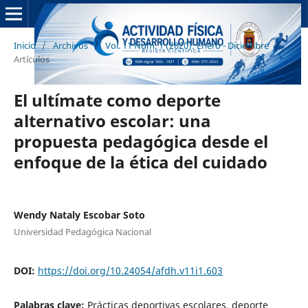
Inicio
/
Archivos
/
Vol. 11 Núm. 1 (2020): Enero - Diciembre
/
Artículos
El ultímate como deporte
alternativo escolar: una
propuesta pedagógica desde el
enfoque de la ética del cuidado
Wendy Nataly Escobar Soto
Universidad Pedagógica Nacional
DOI:
https://doi.org/10.24054/afdh.v11i1.603
Palabras clave:
Prácticas deportivas escolares, deporte