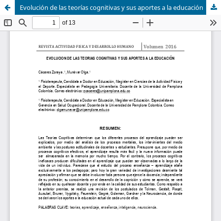
Evolución de las teorías cognitivas y sus aportes a la educación