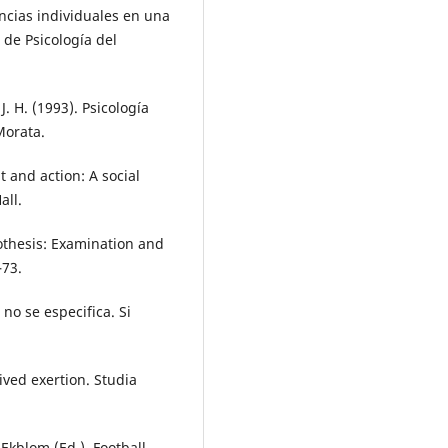
cias individuales en una
de Psicología del
J. H. (1993). Psicología
Morata.
t and action: A social
all.
pothesis: Examination and
–73.
no se especifica. Si
ived exertion. Studia
 Ekblom (Ed.), Football