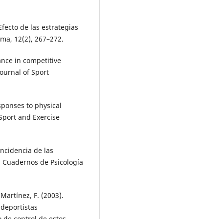
 Efecto de las estrategias
ema, 12(2), 267–272.
ance in competitive
Journal of Sport
esponses to physical
 Sport and Exercise
incidencia de las
. Cuadernos de Psicología
& Martínez, F. (2003).
 deportistas
 de control de estos