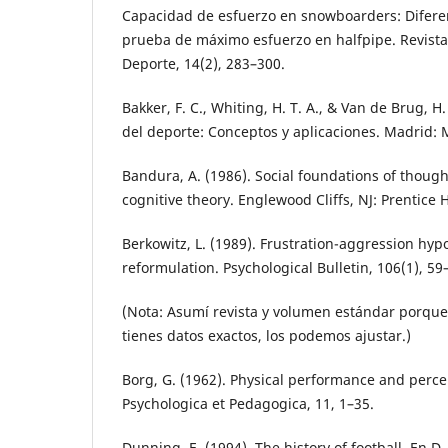
Capacidad de esfuerzo en snowboarders: Diferen
prueba de máximo esfuerzo en halfpipe. Revista 
Deporte, 14(2), 283–300.
Bakker, F. C., Whiting, H. T. A., & Van de Brug, H. 
del deporte: Conceptos y aplicaciones. Madrid: 
Bandura, A. (1986). Social foundations of though
cognitive theory. Englewood Cliffs, NJ: Prentice H
Berkowitz, L. (1989). Frustration-aggression hy
reformulation. Psychological Bulletin, 106(1), 59
(Nota: Asumí revista y volumen estándar porque 
tienes datos exactos, los podemos ajustar.)
Borg, G. (1962). Physical performance and perce
Psychologica et Pedagogica, 11, 1–35.
Dunning, E. (1994). The history of football. En D.