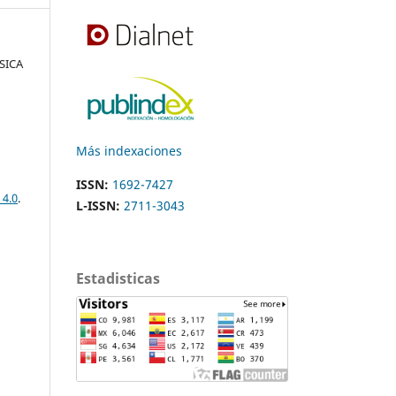
ÍSICA
Más indexaciones
ISSN:
1692-7427
 4.0
.
L-ISSN:
2711-3043
Estadisticas