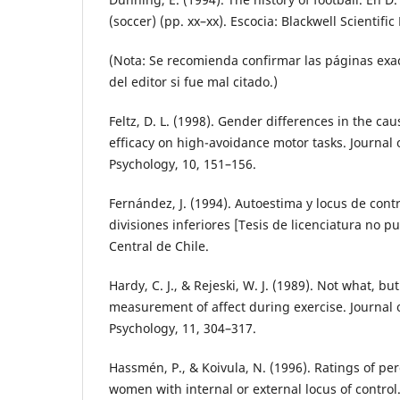
(soccer) (pp. xx–xx). Escocia: Blackwell Scientific
(Nota: Se recomienda confirmar las páginas exac
del editor si fue mal citado.)
Feltz, D. L. (1998). Gender differences in the cau
efficacy on high-avoidance motor tasks. Journal 
Psychology, 10, 151–156.
Fernández, J. (1994). Autoestima y locus de contr
divisiones inferiores [Tesis de licenciatura no p
Central de Chile.
Hardy, C. J., & Rejeski, W. J. (1989). Not what, b
measurement of affect during exercise. Journal 
Psychology, 11, 304–317.
Hassmén, P., & Koivula, N. (1996). Ratings of pe
women with internal or external locus of control