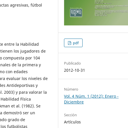
uctas agresivas, fútbol
pdf
te entre la Habilidad
e tienen los jugadores de
vo compuesta por 104
Publicado
 nales de la primera y
2012-10-31
ano con edades
ra evaluar los niveles de
des Antideportivas y
Número
l. 2003) y para valorar la
Vol. 4 Núm. 1 (2012): Enero -
 Habilidad Física
Diciembre
kman et al. (1982). Se
ada demostró ser un
Sección
uado grado de
Artículos
los futbolistas