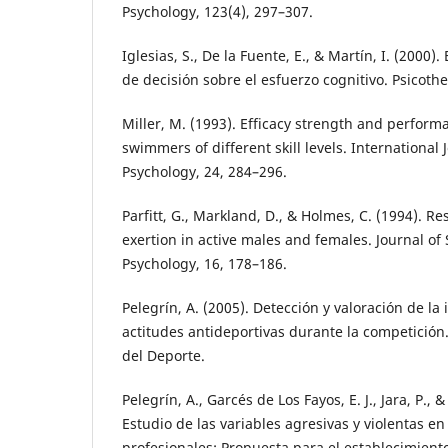
Psychology, 123(4), 297–307.
Iglesias, S., De la Fuente, E., & Martín, I. (2000).
de decisión sobre el esfuerzo cognitivo. Psicoth
Miller, M. (1993). Efficacy strength and perform
swimmers of different skill levels. International 
Psychology, 24, 284–296.
Parfitt, G., Markland, D., & Holmes, C. (1994). R
exertion in active males and females. Journal of
Psychology, 16, 178–186.
Pelegrín, A. (2005). Detección y valoración de la 
actitudes antideportivas durante la competición
del Deporte.
Pelegrín, A., Garcés de Los Fayos, E. J., Jara, P., 
Estudio de las variables agresivas y violentas en
profesionales: Propuesta para el establecimiento