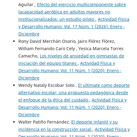
Aguilar ,
Efecto del ejercicio multicomponente sobre
lacapacidad aeróbica en adultos mayores no
institucionalizados: un estudio piloto
,
Actividad Física
y Desarrollo Humano: Vol. 17 Núm. 1 (2026): Enero -
Diciembre
Rony David Merchán Osorio, Jairo Flórez Flórez,
William Fernando Caro Cely , Yesica Marcela Torres
Camacho,
Los niveles de ansiedad en gimnastas de
iniciación del equipo titanes
,
Actividad Física y
Desarrollo Humano: Vol. 11 Núm. 1 (2020): Enero -
Diciembre
Wendy Nataly Escobar Soto ,
El ultímate como deporte
alternativo escolar: una propuesta pedagógica desde
el enfoque de la ética del cuidado
,
Actividad Física y
Desarrollo Humano: Vol. 11 Núm. 1 (2020): Enero -
Diciembre
Walter Patiño Fernández,
El deporte infantil y su
incidencia en la construcción social
,
Actividad Física y
Desarrollo Humano: Vol. 11 Núm. 1 (2020): Enero -