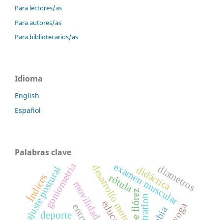
Para lectores/as
Para autores/as
Para bibliotecarios/as
Idioma
English
Español
Palabras clave
goniometría
examen muscular
desarrollo motor
diametros
didáctica
ajuste postural
Índices
rótula
movilidad articular
chepe flórez
tetratlon
deporte