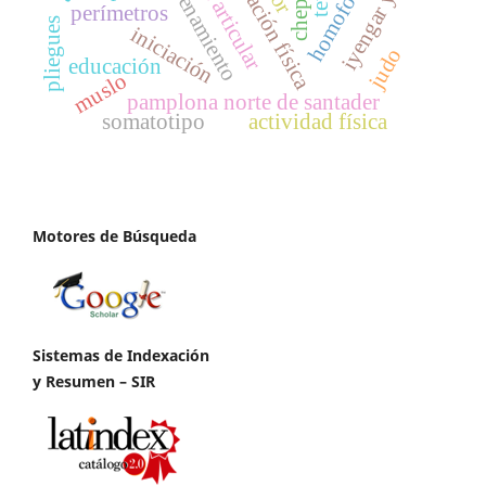
educación física
iyengar yoga
entrenamiento
homofobia
perímetros
pliegues
iniciación
judo
educación
muslo
pamplona norte de santader
somatotipo
actividad física
Motores de Búsqueda
Sistemas de Indexación
y Resumen – SIR