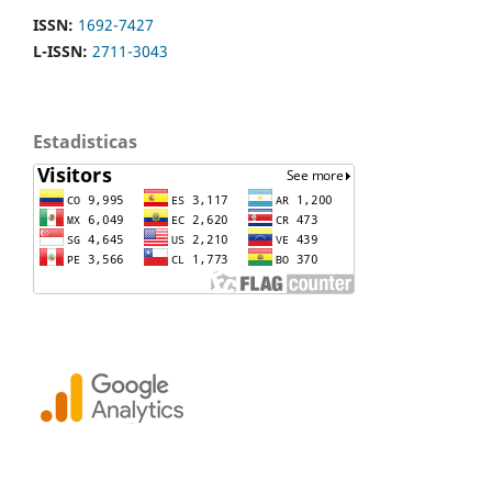
ISSN:
1692-7427
L-ISSN:
2711-3043
Estadisticas