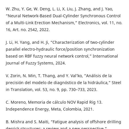
W. Zhu, Y. Ge, W. Deng, L. Li, X. Liu, J. Zhang, and J. Yao,
“Neural Network-Based Dual-Cylinder Synchronous Control
of a Multi-Link Erection Mechanism,” Electronics, vol. 11, no.
16, Art. no. 2542, 2022.
J. Li, H. Yang, and H. Ji, “Characterization of two-cylinder
parallel electro-hydraulic force/position synchronization
based on RBF fuzzy neural network control,” International
Journal of Fuzzy Systems, 2024.
V. Zorin, N. Min, T. Thang, and Y. Val’ko, “Análisis de la
precisión del modelo de diagnóstico de la hidráulica,” Steel
in Translation, vol. 53, no. 9, pp. 730–733, 2023.
C. Moreno, Memoria de cálculo NOV Rapid Rig 13.
Independence Energy, Meta, Colombia, 2021.
B. Mishra and S. Maiti, “Fatigue analysis of offshore drilling
derrick structures: a review and a new perspective,”