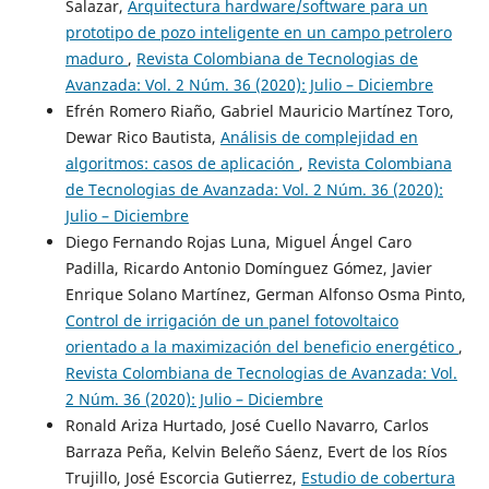
Salazar,
Arquitectura hardware/software para un
prototipo de pozo inteligente en un campo petrolero
maduro
,
Revista Colombiana de Tecnologias de
Avanzada: Vol. 2 Núm. 36 (2020): Julio – Diciembre
Efrén Romero Riaño, Gabriel Mauricio Martínez Toro,
Dewar Rico Bautista,
Análisis de complejidad en
algoritmos: casos de aplicación
,
Revista Colombiana
de Tecnologias de Avanzada: Vol. 2 Núm. 36 (2020):
Julio – Diciembre
Diego Fernando Rojas Luna, Miguel Ángel Caro
Padilla, Ricardo Antonio Domínguez Gómez, Javier
Enrique Solano Martínez, German Alfonso Osma Pinto,
Control de irrigación de un panel fotovoltaico
orientado a la maximización del beneficio energético
,
Revista Colombiana de Tecnologias de Avanzada: Vol.
2 Núm. 36 (2020): Julio – Diciembre
Ronald Ariza Hurtado, José Cuello Navarro, Carlos
Barraza Peña, Kelvin Beleño Sáenz, Evert de los Ríos
Trujillo, José Escorcia Gutierrez,
Estudio de cobertura