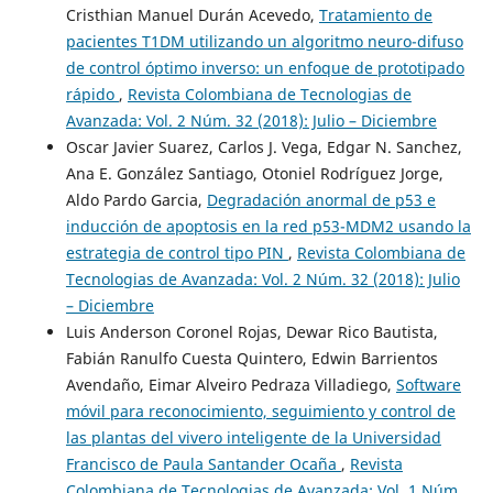
Cristhian Manuel Durán Acevedo,
Tratamiento de
pacientes T1DM utilizando un algoritmo neuro-difuso
de control óptimo inverso: un enfoque de prototipado
rápido
,
Revista Colombiana de Tecnologias de
Avanzada: Vol. 2 Núm. 32 (2018): Julio – Diciembre
Oscar Javier Suarez, Carlos J. Vega, Edgar N. Sanchez,
Ana E. González Santiago, Otoniel Rodríguez Jorge,
Aldo Pardo Garcia,
Degradación anormal de p53 e
inducción de apoptosis en la red p53-MDM2 usando la
estrategia de control tipo PIN
,
Revista Colombiana de
Tecnologias de Avanzada: Vol. 2 Núm. 32 (2018): Julio
– Diciembre
Luis Anderson Coronel Rojas, Dewar Rico Bautista,
Fabián Ranulfo Cuesta Quintero, Edwin Barrientos
Avendaño, Eimar Alveiro Pedraza Villadiego,
Software
móvil para reconocimiento, seguimiento y control de
las plantas del vivero inteligente de la Universidad
Francisco de Paula Santander Ocaña
,
Revista
Colombiana de Tecnologias de Avanzada: Vol. 1 Núm.