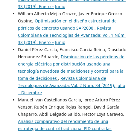
33 (2019): Enero – Junio
William Alberto Mejía Orozco, Javier Enrique Orozco
Ospino,
Optimización en el diseño estructural de
pórticos de concreto usando SAP2000
,
Revista
Colombiana de Tecnologias de Avanzada: Vol. 1 Núm.
33 (2019): Enero – Junio
Daniel Pérez García, Francisco García Reina, Diosdado
Hernández Eduardo,
Disminución de las pérdidas de
energía eléctrica por distribución usando una
tecnología novedosa de mediciones y control para la
toma de decisiones
,
Revista Colombiana de
Tecnologias de Avanzada: Vol. 2 Núm. 34 (2019): Julio
– Diciembre
Manuel ivan Castellanos Garcia, Jorge Arturo Pérez
Venzor, Rubén Enrique Rojas Rangel, David García
Chaparro, Abdi Delgado Salido, Hector Loya Caraveo,
Análisis comparativo del rendimiento de una
estrategia de control tradicional PID contra las