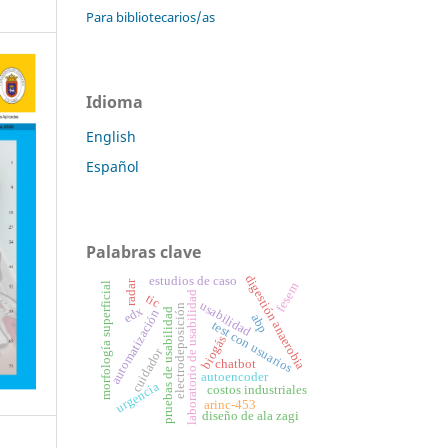
Para bibliotecarios/as
Idioma
English
Español
Palabras clave
digestión anaerobia
estudios de caso
radar
morfología superficial
fesem
laboratorio de usabilidad
tic
usabilidad
electrodeposición
edx
pruebas de usabilidad
automatización
abp
test con usuarios
biogás
cuidador
chatbot
autoencoder
urgencia
costos industriales
arinc-453
diseño de ala zagi