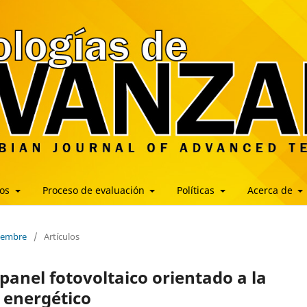
los
Proceso de evaluación
Políticas
Acerca de
ciembre
/
Artículos
 panel fotovoltaico orientado a la
 energético