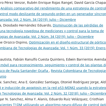
uro Pérez Venzor, Rubén Enrique Rojas Rangel, David García Chapa
,
Análisis comparativo del rendimiento de una estrategia de control
 control modo deslizante de segundo orden en un generador síncron
nzada: Vol. 2 Núm. 34 (2019): Julio – Diciembre
ina, Diosdado Hernández Eduardo,
Disminución de las pérdidas de
 una tecnología novedosa de mediciones y control para la toma de
gias de Avanzada: Vol. 2 Núm. 34 (2019): Julio – Diciembre
que Orozco Ospino,
Optimización en el diseño estructural de pórtico
ombiana de Tecnologias de Avanzada: Vol. 1 Núm. 33 (2019): Enero
Bautista, Fabián Ranulfo Cuesta Quintero, Edwin Barrientos Avend
 móvil para reconocimiento, seguimiento y control de las plantas d
cisco de Paula Santander Ocaña
,
Revista Colombiana de Tecnologia
unio
 N. Sanchez, Ana E. González Santiago, Otoniel Rodríguez Jorge, Al
 e inducción de apoptosis en la red p53-MDM2 usando la estrateg
 Tecnologias de Avanzada: Vol. 2 Núm. 32 (2018): Julio – Diciembr
dgar N. Sanchez, Alma Y. Alanis, Eduardo Ruiz Velázquez, Cristhian
cientes T1DM utilizando un algoritmo neuro-difuso de control óp