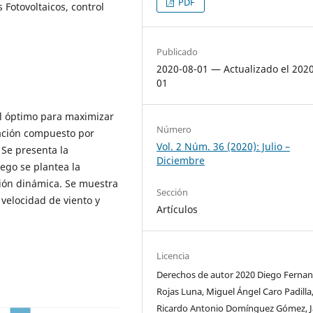
PDF
 Fotovoltaicos, control
Publicado
2020-08-01 — Actualizado el 202
01
rol óptimo para maximizar
Número
ación compuesto por
Vol. 2 Núm. 36 (2020): Julio –
 Se presenta la
Diciembre
ego se plantea la
ión dinámica. Se muestra
Sección
 velocidad de viento y
Artículos
Licencia
Derechos de autor 2020 Diego Ferna
Rojas Luna, Miguel Ángel Caro Padilla
Ricardo Antonio Domínguez Gómez, J