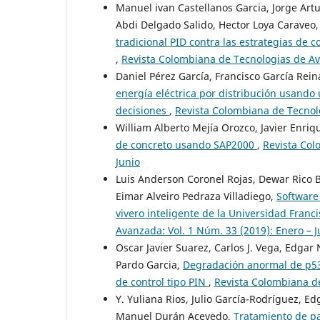
Manuel ivan Castellanos Garcia, Jorge Art
Abdi Delgado Salido, Hector Loya Caraveo
tradicional PID contra las estrategias de
,
Revista Colombiana de Tecnologias de Ava
Daniel Pérez García, Francisco García Re
energía eléctrica por distribución usando
decisiones
,
Revista Colombiana de Tecnolo
William Alberto Mejía Orozco, Javier Enri
de concreto usando SAP2000
,
Revista Col
Junio
Luis Anderson Coronel Rojas, Dewar Rico 
Eimar Alveiro Pedraza Villadiego,
Software
vivero inteligente de la Universidad Fran
Avanzada: Vol. 1 Núm. 33 (2019): Enero – J
Oscar Javier Suarez, Carlos J. Vega, Edgar
Pardo Garcia,
Degradación anormal de p53
de control tipo PIN
,
Revista Colombiana de
Y. Yuliana Rios, Julio García-Rodríguez, E
Manuel Durán Acevedo,
Tratamiento de pa