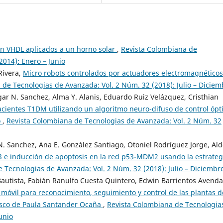
en VHDL aplicados a un horno solar
,
Revista Colombiana de
2014): Enero – Junio
Rivera,
Micro robots controlados por actuadores electromagnéticos
de Tecnologias de Avanzada: Vol. 2 Núm. 32 (2018): Julio – Diciem
dgar N. Sanchez, Alma Y. Alanis, Eduardo Ruiz Velázquez, Cristhian
cientes T1DM utilizando un algoritmo neuro-difuso de control óp
o
,
Revista Colombiana de Tecnologias de Avanzada: Vol. 2 Núm. 32
 N. Sanchez, Ana E. González Santiago, Otoniel Rodríguez Jorge, Al
 e inducción de apoptosis en la red p53-MDM2 usando la estrateg
 Tecnologias de Avanzada: Vol. 2 Núm. 32 (2018): Julio – Diciembr
Bautista, Fabián Ranulfo Cuesta Quintero, Edwin Barrientos Avend
 móvil para reconocimiento, seguimiento y control de las plantas d
cisco de Paula Santander Ocaña
,
Revista Colombiana de Tecnologia
unio