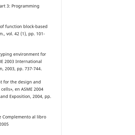
Part 3: Programming
 of function block-based
, vol. 42 (1), pp. 101-
otyping environment for
E 2003 International
, 2003, pp. 737-744.
nt for the design and
g cells», en ASME 2004
and Exposition, 2004, pp.
e Complemento al libro
 2005