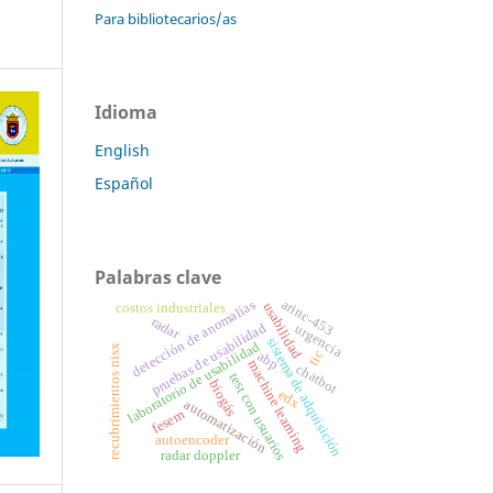
Para bibliotecarios/as
Idioma
English
Español
Palabras clave
arinc-453
detección de anomalías
usabilidad
costos industriales
radar
pruebas de usabilidad
urgencia
sistema de adquisición
laboratorio de usabilidad
recubrimientos nisx
tic
abp
machine learning
chatbot
test con usuarios
biogás
edx
automatización
fesem
autoencoder
radar doppler