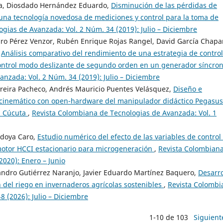
ina, Diosdado Hernández Eduardo,
Disminución de las pérdidas de
 una tecnología novedosa de mediciones y control para la toma de
gias de Avanzada: Vol. 2 Núm. 34 (2019): Julio – Diciembre
uro Pérez Venzor, Rubén Enrique Rojas Rangel, David García Chapa
,
Análisis comparativo del rendimiento de una estrategia de control
 control modo deslizante de segundo orden en un generador síncron
nzada: Vol. 2 Núm. 34 (2019): Julio – Diciembre
reira Pacheco, Andrés Mauricio Puentes Velásquez,
Diseño e
 cinemático con open-hardware del manipulador didáctico Pegasus
a Cúcuta
,
Revista Colombiana de Tecnologias de Avanzada: Vol. 1
edoya Caro,
Estudio numérico del efecto de las variables de control
 motor HCCI estacionario para microgeneración
,
Revista Colombian
2020): Enero – Junio
andro Gutiérrez Naranjo, Javier Eduardo Martínez Baquero,
Desarro
n del riego en invernaderos agrícolas sostenibles
,
Revista Colombi
 (2026): Julio – Diciembre
1-10 de 103
Siguient