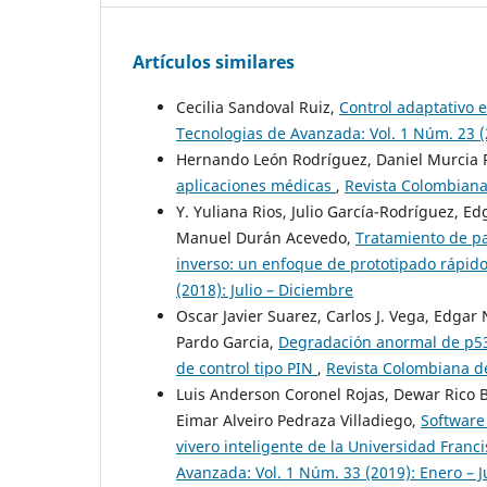
Artículos similares
Cecilia Sandoval Ruiz,
Control adaptativo 
Tecnologias de Avanzada: Vol. 1 Núm. 23 (
Hernando León Rodríguez, Daniel Murcia 
aplicaciones médicas
,
Revista Colombiana 
Y. Yuliana Rios, Julio García-Rodríguez, E
Manuel Durán Acevedo,
Tratamiento de pa
inverso: un enfoque de prototipado rápid
(2018): Julio – Diciembre
Oscar Javier Suarez, Carlos J. Vega, Edgar
Pardo Garcia,
Degradación anormal de p53
de control tipo PIN
,
Revista Colombiana de
Luis Anderson Coronel Rojas, Dewar Rico 
Eimar Alveiro Pedraza Villadiego,
Software
vivero inteligente de la Universidad Fran
Avanzada: Vol. 1 Núm. 33 (2019): Enero – J