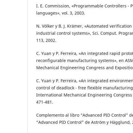
I. E. Commission, «Programmable Controllers - 
languages», vol. 3, 2003.
N. Völker y B. J. Krämer, «Automated verification
industrial control systems», Sci. Comput. Program.
113, 2002.
C. Yuan y P. Ferreira, «An integrated rapid prot
reconfigurable manufacturing systems», en ASM
Mechanical Engineering Congress and Exposition
C. Yuan y P. Ferreira, «An integrated environme
control of deadlock - free flexible manufacturin
International Mechanical Engineering Congress 
471-481.
Complemento al libro “Advanced PID Control” d
“Advanced PID Control” de Aström y Hägglund,