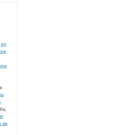
 en
bre
timo
do
ia
e
año,
el
s de