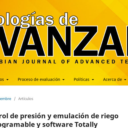
los
Proceso de evaluación
Políticas
Acerca de
ciembre
/
Artículos
trol de presión y emulación de riego
rogramable y software Totally